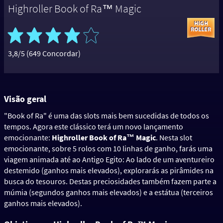
Highroller Book of Ra™ Magic
3,8/5 (649 Concordar)
Visão geral
"Book of Ra" é uma das slots mais bem sucedidas de todos os
tempos. Agora este clássico terá um novo lançamento
emocionante:
Highroller
Book of Ra™ Magic
. Nesta slot
emocionante, sobre 5 rolos com 10 linhas de ganho, farás uma
viagem animada até ao Antigo Egito: Ao lado de um aventureiro
destemido (ganhos mais elevados), explorarás as pirâmides na
busca do tesouros. Destas preciosidades também fazem parte a
múmia (segundos ganhos mais elevados) e a estátua (terceiros
ganhos mais elevados).