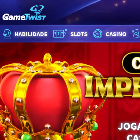
HABILIDADE
SLOTS
CASINO
JOG
CA