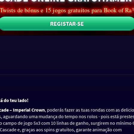
Twists de bónus e 15 jogos gratuitos para Book of R
REGISTAR-SE
á do teu lado!
cade – Imperial Crown
, poderás fazer as tuas rondas com as delici
s, aguardando uma mudança do tempo nos rolos - pois está prestes
o campo de jogo 5x3 com 10 linhas de ganho, surgirem no mínimo 
 Cascade e, graças aos spins gratuitos, garante animação com