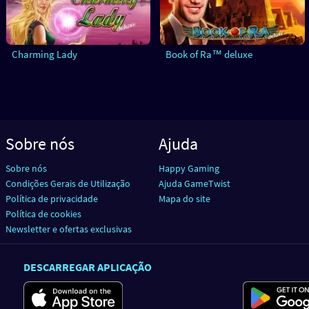
Charming Lady
Book of Ra™ deluxe
Sobre nós
Ajuda
Sobre nós
Happy Gaming
Condições Gerais de Utilização
Ajuda GameTwist
Política de privacidade
Mapa do site
Política de cookies
Newsletter e ofertas exclusivas
DESCARREGAR APLICAÇÃO