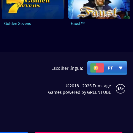
Golden Sevens
Faust™
Escolher língua:
PT
©2018 - 2026 Funstage
Games powered by GREENTUBE