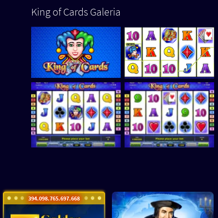
King of Cards Galeria
394.098.770.287.225