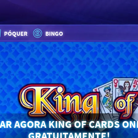
PÓQUER
BINGO
AR AGORA KING OF CARDS ON
GRATUITAMENTE!