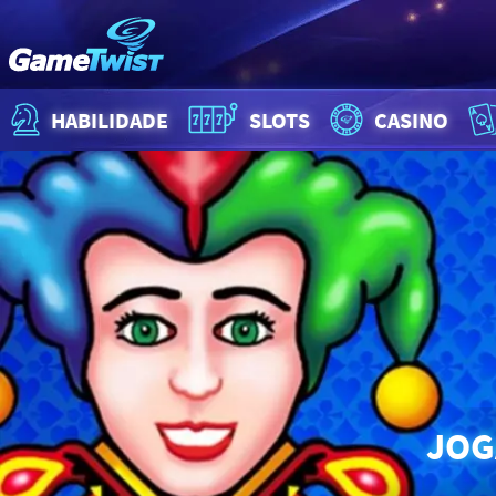
HABILIDADE
SLOTS
CASINO
JOG