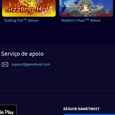
Sizzling Hot™ deluxe
Dolphin‘s Pearl™ deluxe
Serviço de apoio
support@gametwist.com
SEGUIR GAMETWIST