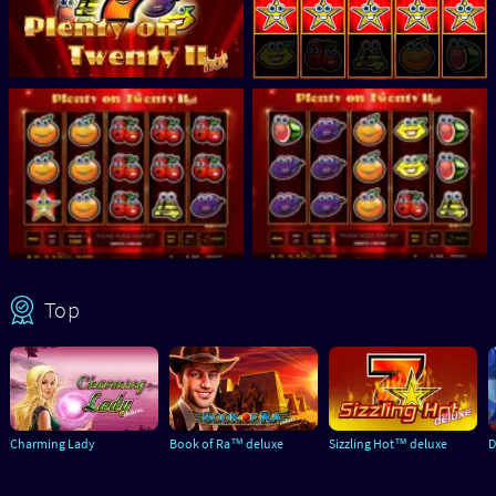
Top
Charming Lady
Book of Ra™ deluxe
Sizzling Hot™ deluxe
D