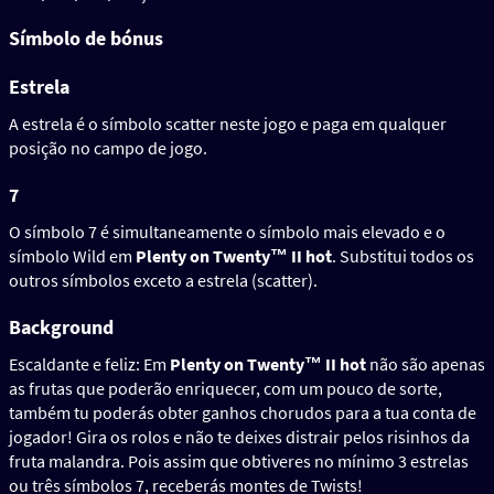
Símbolo de bónus
Estrela
A estrela é o símbolo scatter neste jogo e paga em qualquer
posição no campo de jogo.
7
O símbolo 7 é simultaneamente o símbolo mais elevado e o
símbolo Wild em
Plenty on Twenty™ II hot
. Substitui todos os
outros símbolos exceto a estrela (scatter).
Background
Escaldante e feliz: Em
Plenty on Twenty™ II hot
não são apenas
as frutas que poderão enriquecer, com um pouco de sorte,
também tu poderás obter ganhos chorudos para a tua conta de
jogador! Gira os rolos e não te deixes distrair pelos risinhos da
fruta malandra. Pois assim que obtiveres no mínimo 3 estrelas
ou três símbolos 7, receberás montes de Twists!