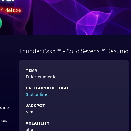
a™ deluxe
Thunder Cash™ - Solid Sevens™ Resumo
TEMA
Entertenimento
CATEGORIA DE JOGO
Slot online
JACKPOT
 como
Sim
los.
VOLATILITY
alto