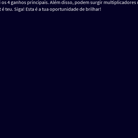
i os 4 ganhos principais. Além disso, podem surgir multiplicadores
é teu. Siga! Esta é a tua oportunidade de brilhar!