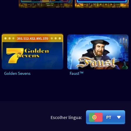
393.512.436.571.696
Golden Sevens
Faust™
Escolher língua:
PT