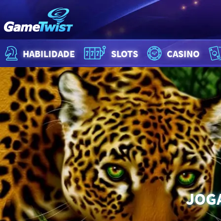
HABILIDADE
SLOTS
CASINO
JOG