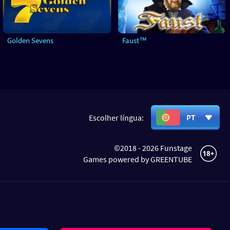
Golden Sevens
Faust™
Escolher língua:
PT
©2018 - 2026 Funstage
Games powered by GREENTUBE