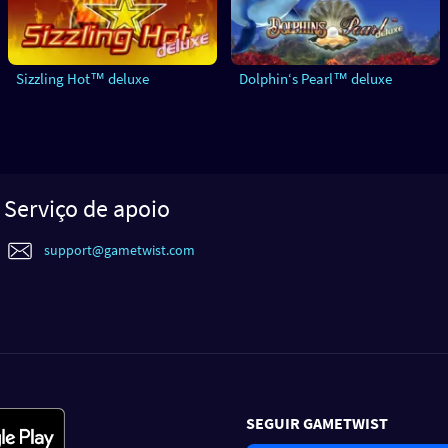
Sizzling Hot™ deluxe
Dolphin‘s Pearl™ deluxe
Serviço de apoio
support@gametwist.com
SEGUIR GAMETWIST