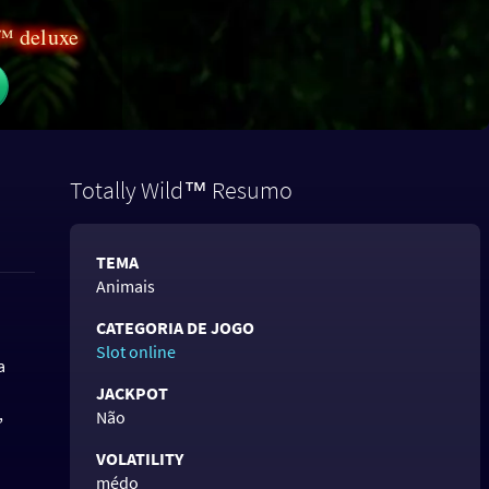
a™ deluxe
Totally Wild™ Resumo
TEMA
Animais
CATEGORIA DE JOGO
Slot online
a
JACKPOT
,
Não
VOLATILITY
médo