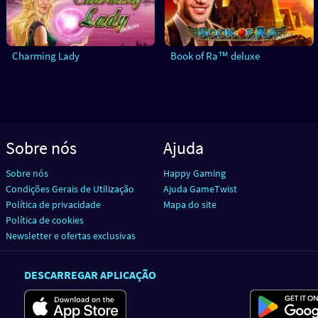
Charming Lady
Book of Ra™ deluxe
Sobre nós
Ajuda
Sobre nós
Happy Gaming
Condições Gerais de Utilização
Ajuda GameTwist
Política de privacidade
Mapa do site
Política de cookies
Newsletter e ofertas exclusivas
DESCARREGAR APLICAÇÃO