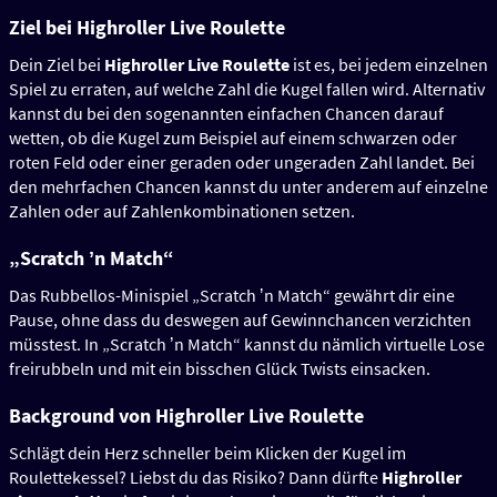
Ziel bei Highroller Live Roulette
Dein Ziel bei
Highroller Live Roulette
ist es, bei jedem einzelnen
Spiel zu erraten, auf welche Zahl die Kugel fallen wird. Alternativ
kannst du bei den sogenannten einfachen Chancen darauf
wetten, ob die Kugel zum Beispiel auf einem schwarzen oder
roten Feld oder einer geraden oder ungeraden Zahl landet. Bei
den mehrfachen Chancen kannst du unter anderem auf einzelne
Zahlen oder auf Zahlenkombinationen setzen.
„Scratch ʼn Match“
Das Rubbellos-Minispiel „Scratch ʼn Match“ gewährt dir eine
Pause, ohne dass du deswegen auf Gewinnchancen verzichten
müsstest. In „Scratch ʼn Match“ kannst du nämlich virtuelle Lose
freirubbeln und mit ein bisschen Glück Twists einsacken.
Background von Highroller Live Roulette
Schlägt dein Herz schneller beim Klicken der Kugel im
Roulettekessel? Liebst du das Risiko? Dann dürfte
Highroller