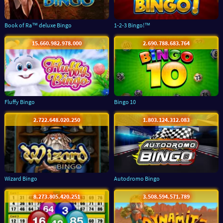
Book of Ra™ deluxe Bingo
1-2-3 Bingo!™
15.660.983.117.047
2.690.788.694.515
Fluffy Bingo
Bingo 10
2.722.648.026.020
1.803.124.313.384
Wizard Bingo
Autodromo Bingo
8.273.805.463.245
3.508.594.575.204