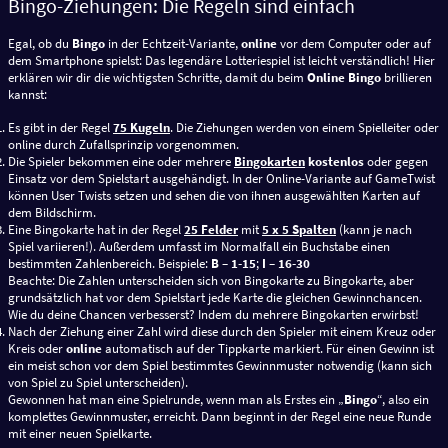
Bingo-Ziehungen: Die Regeln sind einfach
Egal, ob du
Bingo
in der Echtzeit-Variante,
online
vor dem Computer oder auf
dem Smartphone spielst: Das legendäre Lotteriespiel ist leicht verständlich! Hier
erklären wir dir die wichtigsten Schritte, damit du beim
Online Bingo
brillieren
kannst:
Es gibt in der Regel
75 Kugeln
. Die Ziehungen werden von einem Spielleiter oder
online durch Zufallsprinzip vorgenommen.
Die Spieler bekommen eine oder mehrere
Bingokarten
kostenlos
oder gegen
Einsatz vor dem Spielstart ausgehändigt. In der Online-Variante auf GameTwist
können User Twists setzen und sehen die von ihnen ausgewählten Karten auf
dem Bildschirm.
Eine Bingokarte hat in der Regel
25 Felder
mit
5 x 5 Spalten
(kann je nach
Spiel variieren!). Außerdem umfasst im Normalfall ein Buchstabe einen
bestimmten Zahlenbereich. Beispiele:
B – 1-15
;
I – 16-30
Beachte: Die Zahlen unterscheiden sich von Bingokarte zu Bingokarte, aber
grundsätzlich hat vor dem Spielstart jede Karte die gleichen Gewinnchancen.
Wie du deine Chancen verbesserst? Indem du mehrere Bingokarten erwirbst!
Nach der Ziehung einer Zahl wird diese durch den Spieler mit einem Kreuz oder
Kreis oder
online
automatisch auf der Tippkarte markiert. Für einen Gewinn ist
ein meist schon vor dem Spiel bestimmtes Gewinnmuster notwendig (kann sich
von Spiel zu Spiel unterscheiden).
Gewonnen hat man eine Spielrunde, wenn man als Erstes ein „
Bingo
“, also ein
komplettes Gewinnmuster, erreicht. Dann beginnt in der Regel eine neue Runde
mit einer neuen Spielkarte.