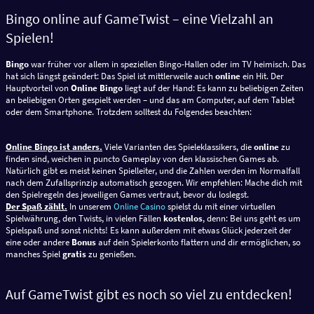
Bingo online auf GameTwist – eine Vielzahl an
Spielen!
Bingo
war früher vor allem in speziellen Bingo-Hallen oder im TV heimisch. Das
hat sich längst geändert: Das Spiel ist mittlerweile auch
online
ein Hit. Der
Hauptvorteil von
Online Bingo
liegt auf der Hand: Es kann zu beliebigen Zeiten
an beliebigen Orten gespielt werden – und das am Computer, auf dem Tablet
oder dem Smartphone. Trotzdem solltest du Folgendes beachten:
Online Bingo ist anders.
Viele Varianten des Spieleklassikers, die
online
zu
finden sind, weichen in puncto Gameplay von den klassischen Games ab.
Natürlich gibt es meist keinen Spielleiter, und die Zahlen werden im Normalfall
nach dem Zufallsprinzip automatisch gezogen. Wir empfehlen: Mache dich mit
den Spielregeln des jeweiligen Games vertraut, bevor du loslegst.
Der Spaß zählt.
In unserem
Online Casino
spielst du mit einer virtuellen
Spielwährung, den Twists, in vielen Fällen
kostenlos
, denn: Bei uns geht es um
Spielspaß und sonst nichts! Es kann außerdem mit etwas Glück jederzeit der
eine oder andere
Bonus
auf dein Spielerkonto flattern und dir ermöglichen, so
manches Spiel
gratis
zu genießen.
Auf GameTwist gibt es noch so viel zu entdecken!