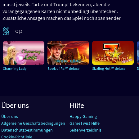
musst jeweils Farbe und Trumpf bekennen, aber die
vorangegangenen Karten nicht unbedingt überstechen.
Zusätzliche Ansagen machen das Spiel noch spannender.
Top
Charming Lady
Book of Ra™ deluxe
Sizzling Hot™ deluxe
D
Über uns
Hilfe
Über uns
Happy Gaming
Allgemeine Geschäftsbedingungen
GameTwist Hilfe
Datenschutzbestimmungen
Seitenverzeichnis
Cookie-Richtlinie