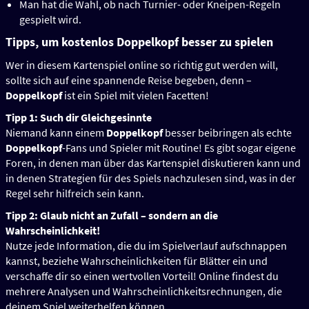
Man hat die Wahl, ob nach Turnier- oder Kneipen-Regeln
gespielt wird.
Tipps, um kostenlos Doppelkopf besser zu spielen
Wer in diesem Kartenspiel online so richtig gut werden will,
sollte sich auf eine spannende Reise begeben, denn –
Doppelkopf
ist ein Spiel mit vielen Facetten!
Tipp 1: Such dir Gleichgesinnte
Niemand kann einem
Doppelkopf
besser beibringen als echte
Doppelkopf
-Fans und Spieler mit Routine! Es gibt sogar eigene
Foren, in denen man über das Kartenspiel diskutieren kann und
in denen Strategien für des Spiels nachzulesen sind, was in der
Regel sehr hilfreich sein kann.
Tipp 2: Glaub nicht an Zufall – sondern an die
Wahrscheinlichkeit!
Nutze jede Information, die du im Spielverlauf aufschnappen
kannst, beziehe Wahrscheinlichkeiten für Blätter ein und
verschaffe dir so einen wertvollen Vorteil! Online findest du
mehrere Analysen und Wahrscheinlichkeitsrechnungen, die
deinem Spiel weiterhelfen können.