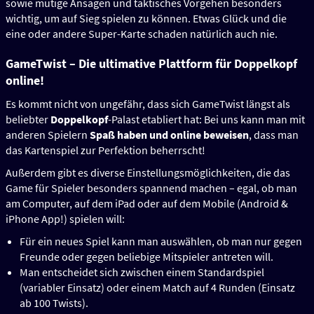
sowie mutige Ansagen und taktisches Vorgehen besonders
wichtig, um auf Sieg spielen zu können. Etwas Glück und die
eine oder andere Super-Karte schaden natürlich auch nie.
GameTwist – Die ultimative Plattform für Doppelkopf
online!
Es kommt nicht von ungefähr, dass sich GameTwist längst als
beliebter
Doppelkopf
-Palast etabliert hat: Bei uns kann man mit
anderen Spielern
Spaß haben und online beweisen
, dass man
das Kartenspiel zur Perfektion beherrscht!
Außerdem gibt es diverse Einstellungsmöglichkeiten, die das
Game für Spieler besonders spannend machen – egal, ob man
am Computer, auf dem iPad oder auf dem Mobile (Android &
iPhone App!) spielen will:
Für ein neues Spiel kann man auswählen, ob man nur gegen
Freunde oder gegen beliebige Mitspieler antreten will.
Man entscheidet sich zwischen einem Standardspiel
(variabler Einsatz) oder einem Match auf 4 Runden (Einsatz
ab 100 Twists).