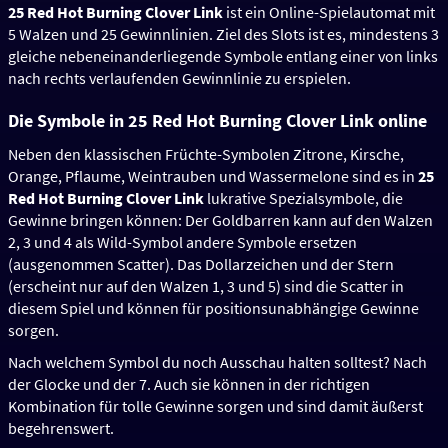
25 Red Hot Burning Clover Link
ist ein Online-Spielautomat mit
5 Walzen und 25 Gewinnlinien. Ziel des Slots ist es, mindestens 3
gleiche nebeneinanderliegende Symbole entlang einer von links
nach rechts verlaufenden Gewinnlinie zu erspielen.
Die Symbole in 25 Red Hot Burning Clover Link online
Neben den klassischen Früchte-Symbolen Zitrone, Kirsche,
Orange, Pflaume, Weintrauben und Wassermelone sind es in
25
Red Hot Burning Clover Link
lukrative Spezialsymbole, die
Gewinne bringen können: Der Goldbarren kann auf den Walzen
2, 3 und 4 als Wild-Symbol andere Symbole ersetzen
(ausgenommen Scatter). Das Dollarzeichen und der Stern
(erscheint nur auf den Walzen 1, 3 und 5) sind die Scatter in
diesem Spiel und können für positionsunabhängige Gewinne
sorgen.
Nach welchem Symbol du noch Ausschau halten solltest? Nach
der Glocke und der 7. Auch sie können in der richtigen
Kombination für tolle Gewinne sorgen und sind damit äußerst
begehrenswert.