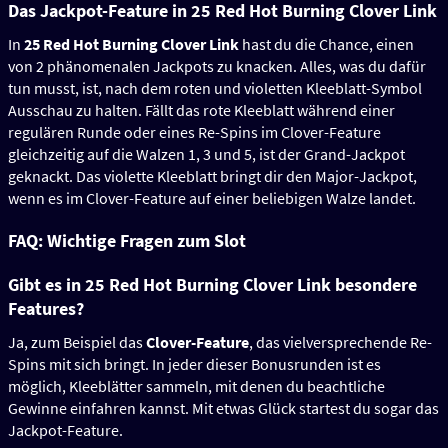
Das Jackpot-Feature in 25 Red Hot Burning Clover Link
In
25 Red Hot Burning Clover Link
hast du die Chance, einen
von 2 phänomenalen Jackpots zu knacken. Alles, was du dafür
tun musst, ist, nach dem roten und violetten Kleeblatt-Symbol
Ausschau zu halten. Fällt das rote Kleeblatt während einer
regulären Runde oder eines Re-Spins im Clover-Feature
gleichzeitig auf die Walzen 1, 3 und 5, ist der Grand-Jackpot
geknackt. Das violette Kleeblatt bringt dir den Major-Jackpot,
wenn es im Clover-Feature auf einer beliebigen Walze landet.
FAQ: Wichtige Fragen zum Slot
Gibt es in 25 Red Hot Burning Clover Link besondere
Features?
Ja, zum Beispiel das
Clover-Feature
, das vielversprechende Re-
Spins mit sich bringt. In jeder dieser Bonusrunden ist es
möglich, Kleeblätter sammeln, mit denen du beachtliche
Gewinne einfahren kannst. Mit etwas Glück startest du sogar das
Jackpot-Feature.