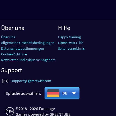
Über uns
Hilfe
Über uns
Happy Gaming
Allgemeine Geschäftsbedingungen
GameTwist Hilfe
Datenschutzbestimmungen
Seitenverzeichnis
Cookie-Richtlinie
Newsletter und exklusive Angebote
Support
support@ gametwist.com
Sprache auswählen:
DE
©2018 - 2026 Funstage
Games powered by GREENTUBE