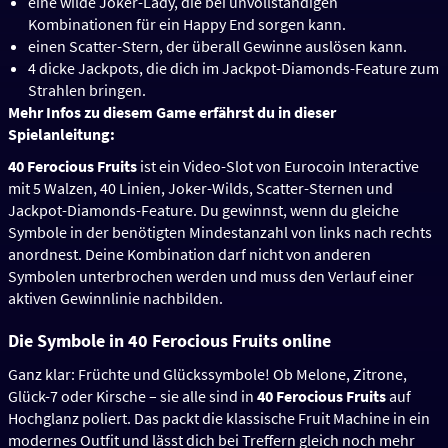
eine wilde Joker-Lady, die bei unvollständigen
Kombinationen für ein Happy End sorgen kann.
einen Scatter-Stern, der überall Gewinne auslösen kann.
4 dicke Jackpots, die dich im Jackpot-Diamonds-Feature zum
Strahlen bringen.
Mehr Infos zu diesem Game erfährst du in dieser
Spielanleitung:
40 Ferocious Fruits
ist ein Video-Slot von Eurocoin Interactive
mit 5 Walzen, 40 Linien, Joker-Wilds, Scatter-Sternen und
Jackpot-Diamonds-Feature. Du gewinnst, wenn du gleiche
Symbole in der benötigten Mindestanzahl von links nach rechts
anordnest. Deine Kombination darf nicht von anderen
Symbolen unterbrochen werden und muss den Verlauf einer
aktiven Gewinnlinie nachbilden.
Die Symbole in 40 Ferocious Fruits online
Ganz klar: Früchte und Glückssymbole! Ob Melone, Zitrone,
Glück-7 oder Kirsche – sie alle sind in
40 Ferocious Fruits
auf
Hochglanz poliert. Das packt die klassische Fruit Machine in ein
modernes Outfit und lässt dich bei Treffern gleich noch mehr