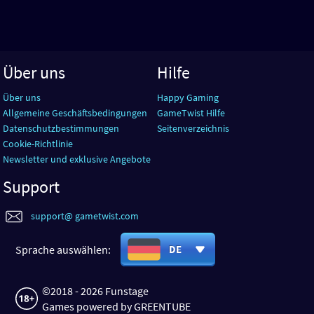
Über uns
Hilfe
Über uns
Happy Gaming
Allgemeine Geschäftsbedingungen
GameTwist Hilfe
Datenschutzbestimmungen
Seitenverzeichnis
Cookie-Richtlinie
Newsletter und exklusive Angebote
Support
support@ gametwist.com
Sprache auswählen:
DE
©2018 - 2026 Funstage
Games powered by GREENTUBE