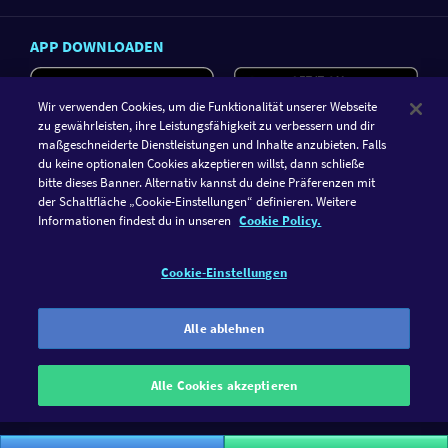
APP DOWNLOADEN
Wir verwenden Cookies, um die Funktionalität unserer Webseite
zu gewährleisten, ihre Leistungsfähigkeit zu verbessern und dir
maßgeschneiderte Dienstleistungen und Inhalte anzubieten. Falls
du keine optionalen Cookies akzeptieren willst, dann schließe
bitte dieses Banner. Alternativ kannst du deine Präferenzen mit
der Schaltfläche „Cookie-Einstellungen“ definieren. Weitere
Informationen findest du in unseren
Cookie Policy.
FOLGE GAMETWIST
Cookie-Einstellungen
FACEBOOK
INSTAGRAM
GameTwist ist ein Social Casino. Spielen soll Spaß machen und
Alle ablehnen
nichts anderes. Deshalb kannst du nur mit der virtuellen
Spielwährung „Twists“ spielen. Der Spaß sollte immer der
Alle Cookies akzeptieren
wichtigste Aspekt deines Spiels sein. GameTwist bietet nicht die
Möglichkeit, Twists in eine reale Währung umzuwandeln.