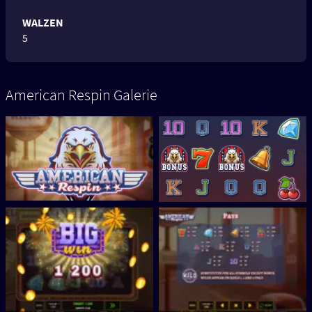
WALZEN
5
American Respin Galerie