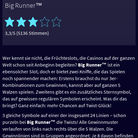
Big Runner™
3,3/5 (5136 Stimmen)
Wer kennt sie nicht, die Früchteslots, die Casinos auf der ganzen
Welt schon seit Anbeginn begleiten?
Big Runner™
ist ein
ebensolcher Slot, doch er bietet zwei Kniffe, die das Spielen
noch spannender machen: Erstens brauchst du nur 3er-
Kombinationen zum Gewinnen, kannst aber auf ganzen 5
Walzen spielen. Zweitens gibt es ein zusätzliches Sternsymbol,
das auf gewissen regulären Symbolen erscheint. Was dir das
bringt? Ganz einfach: mehr Chancen auf Twist-Glück!
3 gleiche Symbole auf einer der insgesamt 24 Linien – schon
purzeln bei
Big Runner™
die Twists! Alle Gewinnmuster
verlaufen von links nach rechts über die 5 Walzen. Die
Gewinnlinien sind in Gruppen angeordnet: Je 8 davon befinden