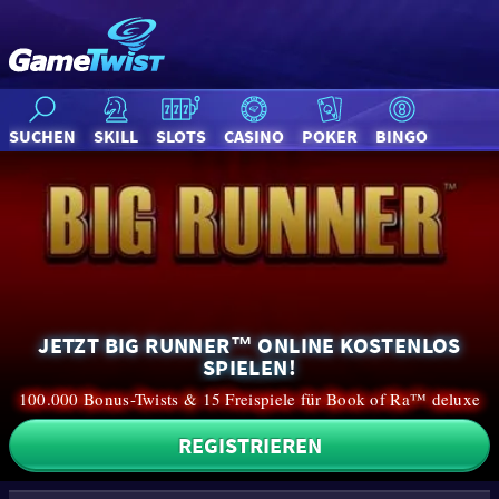
SUCHEN
SKILL
SLOTS
CASINO
POKER
BINGO
JETZT BIG RUNNER™ ONLINE KOSTENLOS
SPIELEN!
100.000 Bonus-Twists & 15 Freispiele für Book of Ra™ deluxe
REGISTRIEREN