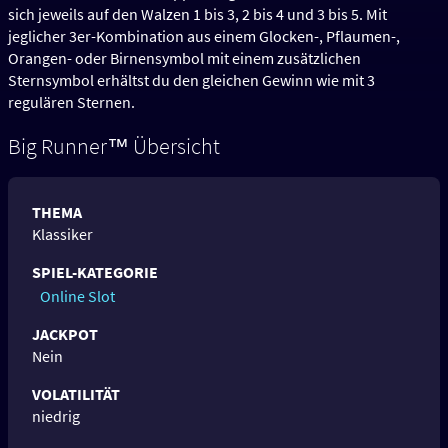
sich jeweils auf den Walzen 1 bis 3, 2 bis 4 und 3 bis 5. Mit
jeglicher 3er-Kombination aus einem Glocken-, Pflaumen-,
Orangen- oder Birnensymbol mit einem zusätzlichen
Sternsymbol erhältst du den gleichen Gewinn wie mit 3
regulären Sternen.
Big Runner™ Übersicht
THEMA
Klassiker
SPIEL-KATEGORIE
Online Slot
JACKPOT
Nein
VOLATILITÄT
niedrig