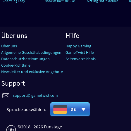
Charming Lady
Book of Ra™ deluxe
Sizzling Hot™ deluxe
D
Über uns
Hilfe
Über uns
Happy Gaming
Allgemeine Geschäftsbedingungen
GameTwist Hilfe
Datenschutzbestimmungen
Seitenverzeichnis
Cookie-Richtlinie
Newsletter und exklusive Angebote
Support
support@ gametwist.com
Sprache auswählen:
DE
©2018 - 2026 Funstage