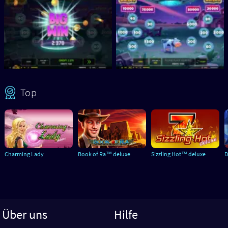
Top
Charming Lady
Book of Ra™ deluxe
Sizzling Hot™ deluxe
D
Über uns
Hilfe