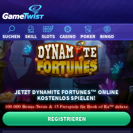
SUCHEN
SKILL
SLOTS
CASINO
POKER
BINGO
JETZT DYNAMITE FORTUNES™ ONLINE
KOSTENLOS SPIELEN!
100.000 Bonus-Twists & 15 Freispiele für Book of Ra™ deluxe
REGISTRIEREN