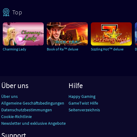
Top
Charming Lady
Book of Ra™ deluxe
Sizzling Hot™ deluxe
D
Über uns
Hilfe
Über uns
Happy Gaming
Allgemeine Geschäftsbedingungen
GameTwist Hilfe
Datenschutzbestimmungen
Seitenverzeichnis
Cookie-Richtlinie
Newsletter und exklusive Angebote
Support