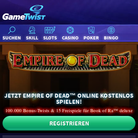
SUCHEN
SKILL
SLOTS
CASINO
POKER
BINGO
JETZT EMPIRE OF DEAD™ ONLINE KOSTENLOS
SPIELEN!
100.000 Bonus-Twists & 15 Freispiele für Book of Ra™ deluxe
REGISTRIEREN