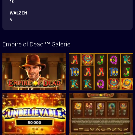
10
WALZEN
5
Empire of Dead™ Galerie