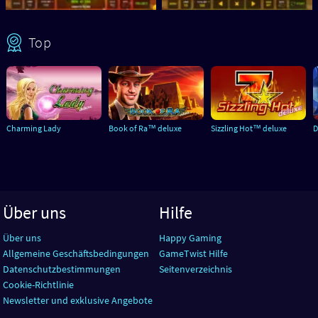
Top
Charming Lady
Book of Ra™ deluxe
Sizzling Hot™ deluxe
D
Über uns
Hilfe
Über uns
Happy Gaming
Allgemeine Geschäftsbedingungen
GameTwist Hilfe
Datenschutzbestimmungen
Seitenverzeichnis
Cookie-Richtlinie
Newsletter und exklusive Angebote