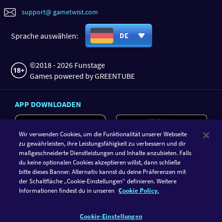
support@ gametwist.com
Sprache auswählen:
DE
©2018 - 2026 Funstage
Games powered by GREENTUBE
APP DOWNLOADEN
Wir verwenden Cookies, um die Funktionalität unserer Webseite
zu gewährleisten, ihre Leistungsfähigkeit zu verbessern und dir
maßgeschneiderte Dienstleistungen und Inhalte anzubieten. Falls
du keine optionalen Cookies akzeptieren willst, dann schließe
bitte dieses Banner. Alternativ kannst du deine Präferenzen mit
der Schaltfläche „Cookie-Einstellungen“ definieren. Weitere
Informationen findest du in unseren
Cookie Policy.
FOLGE GAMETWIST
Cookie-Einstellungen
FACEBOOK
INSTAGRAM