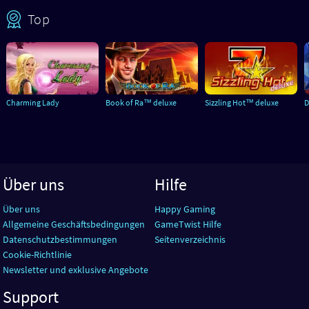
Top
Charming Lady
Book of Ra™ deluxe
Sizzling Hot™ deluxe
D
Über uns
Hilfe
Über uns
Happy Gaming
Allgemeine Geschäftsbedingungen
GameTwist Hilfe
Datenschutzbestimmungen
Seitenverzeichnis
Cookie-Richtlinie
Newsletter und exklusive Angebote
Support