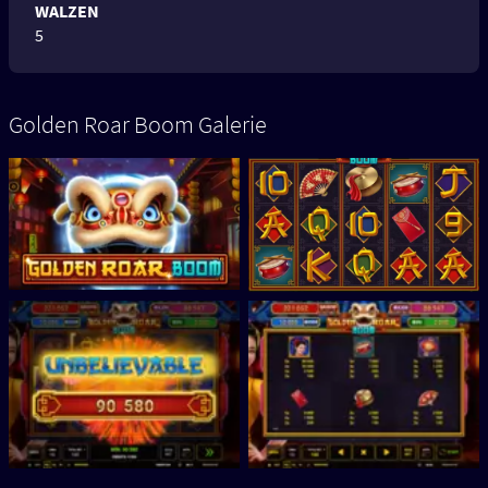
WALZEN
5
Golden Roar Boom Galerie