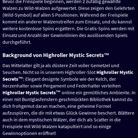
Bevor die Freispiele beginnen, werden 2 zufällig gewählte
Walzen zu Wild-Walzen aufgewertet. Diese zeigen den Gelehrten
(Wild-Symbol) auf allen 5 Positionen. Während der Freispiele
kommt ein anderer Walzenstreifen zum Einsatz, und du kannst
weitere kostenlose Spins ergattern. Die Gratis-Spins werden mit
Einsatz und Anzahl der Gewinnlinien des auslösenden Spiels
durchgeführt.
Background von Highroller Mystic Secrets™
Das Mittelalter gilt ja als düstere Zeit voller Gemetzel und
Seuchen. Nicht so in unserem Highroller-Slot
Highroller
Mystic
Secrets™
: Elegant designte Symbole wie der Kelch, der
Kerzenhalter sowie Pergament und Federhalter verleihen
Highroller
Mystic Secrets™
online ein gemütliches Ambiente. In
einer mit Buntglasfenstern geschmückten Bibliothek kannst du
dich frohgemut daran machen, eine geheime Formel
aufzuspüren, die dir mit etwas Glück Gewinne beschert. Blättere
auch in dem mystischen Wälzer, der dich als Scatter in die
Freispiele mit Wild-Walzen katapultiert und so einige
Gewinnoptionen eröffnet!