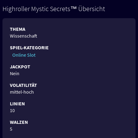
Highroller Mystic Secrets™ Übersicht
THEMA
Wissenschaft
SPIEL-KATEGORIE
Online Slot
JACKPOT
Nein
VOLATILITÄT
mittel-hoch
LINIEN
10
WALZEN
5