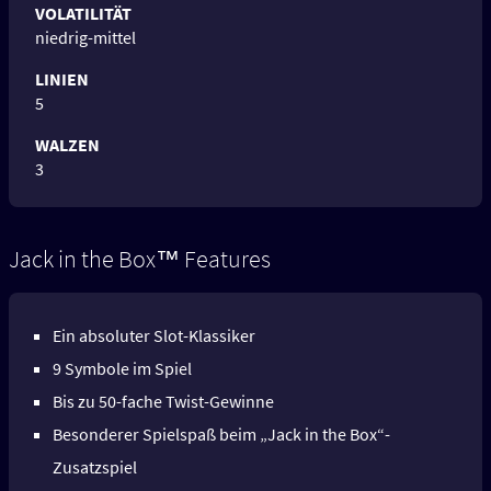
VOLATILITÄT
niedrig-mittel
LINIEN
5
WALZEN
3
Jack in the Box™ Features
Ein absoluter Slot-Klassiker
9 Symbole im Spiel
Bis zu 50-fache Twist-Gewinne
Besonderer Spielspaß beim „Jack in the Box“-
Zusatzspiel