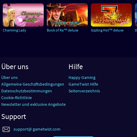
Charming Lady
Book of Ra™ deluxe
Sizzling Hot™ deluxe
D
Über uns
Hilfe
Über uns
Happy Gaming
Allgemeine Geschäftsbedingungen
GameTwist Hilfe
Datenschutzbestimmungen
Seitenverzeichnis
Cookie-Richtlinie
Newsletter und exklusive Angebote
Support
support@ gametwist.com