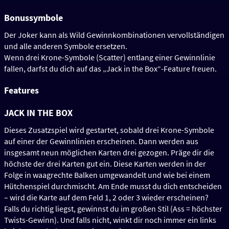
Bonussymbole
Der Joker kann als Wild Gewinnkombinationen vervollständigen
und alle anderen Symbole ersetzen.
Wenn drei Krone-Symbole (Scatter) entlang einer Gewinnlinie
fallen, darfst du dich auf das „Jack in the Box“-Feature freuen.
Features
JACK IN THE BOX
Dieses Zusatzspiel wird gestartet, sobald drei Krone-Symbole
auf einer der Gewinnlinien erscheinen. Dann werden aus
insgesamt neun möglichen Karten drei gezogen. Präge dir die
höchste der drei Karten gut ein. Diese Karten werden in der
Folge in waagrechte Balken umgewandelt und wie bei einem
Hütchenspiel durchmischt. Am Ende musst du dich entscheiden
– wird die Karte auf dem Feld 1, 2 oder 3 wieder erscheinen?
Falls du richtig liegst, gewinnst du im großen Stil (Ass = höchster
Twists-Gewinn). Und falls nicht, winkt dir noch immer ein links