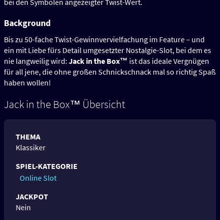
bei den Symbolen angezeigter Twist-Wert.
Background
Bis zu 50-fache Twist-Gewinnvervielfachung im Feature – und
ein mit Liebe fürs Detail umgesetzter Nostalgie-Slot, bei dem es
nie langweilig wird:
Jack in the Box™
ist das ideale Vergnügen
für all jene, die ohne großen Schnickschnack mal so richtig Spaß
haben wollen!
Jack in the Box™ Übersicht
THEMA
Klassiker
SPIEL-KATEGORIE
Online Slot
JACKPOT
Nein