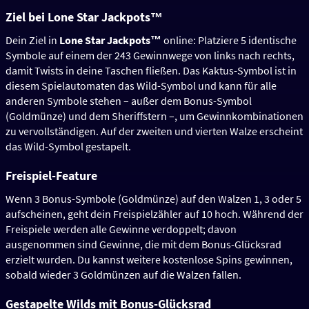
Ziel bei Lone Star Jackpots™
Dein Ziel in
Lone Star Jackpots™
online: Platziere 5 identische
Symbole auf einem der 243 Gewinnwege von links nach rechts,
damit Twists in deine Taschen fließen. Das Kaktus-Symbol ist in
diesem Spielautomaten das Wild-Symbol und kann für alle
anderen Symbole stehen – außer dem Bonus-Symbol
(Goldmünze) und dem Sheriffstern –, um Gewinnkombinationen
zu vervollständigen. Auf der zweiten und vierten Walze erscheint
das Wild-Symbol gestapelt.
Freispiel-Feature
Wenn 3 Bonus-Symbole (Goldmünze) auf den Walzen 1, 3 oder 5
aufscheinen, geht dein Freispielzähler auf 10 hoch. Während der
Freispiele werden alle Gewinne verdoppelt; davon
ausgenommen sind Gewinne, die mit dem Bonus-Glücksrad
erzielt wurden. Du kannst weitere kostenlose Spins gewinnen,
sobald wieder 3 Goldmünzen auf die Walzen fallen.
Gestapelte Wilds mit Bonus-Glücksrad