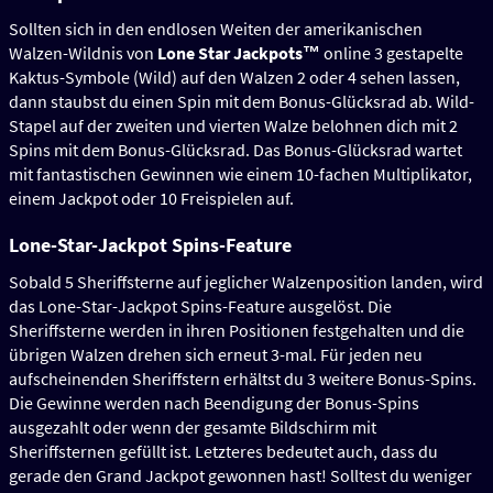
Sollten sich in den endlosen Weiten der amerikanischen
Walzen-Wildnis von
Lone Star Jackpots™
online 3 gestapelte
Kaktus-Symbole (Wild) auf den Walzen 2 oder 4 sehen lassen,
dann staubst du einen Spin mit dem Bonus-Glücksrad ab. Wild-
Stapel auf der zweiten und vierten Walze belohnen dich mit 2
Spins mit dem Bonus-Glücksrad. Das Bonus-Glücksrad wartet
mit fantastischen Gewinnen wie einem 10-fachen Multiplikator,
einem Jackpot oder 10 Freispielen auf.
Lone-Star-Jackpot Spins-Feature
Sobald 5 Sheriffsterne auf jeglicher Walzenposition landen, wird
das Lone-Star-Jackpot Spins-Feature ausgelöst. Die
Sheriffsterne werden in ihren Positionen festgehalten und die
übrigen Walzen drehen sich erneut 3-mal. Für jeden neu
aufscheinenden Sheriffstern erhältst du 3 weitere Bonus-Spins.
Die Gewinne werden nach Beendigung der Bonus-Spins
ausgezahlt oder wenn der gesamte Bildschirm mit
Sheriffsternen gefüllt ist. Letzteres bedeutet auch, dass du
gerade den Grand Jackpot gewonnen hast! Solltest du weniger