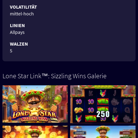
VOLATILITÄT
mittel-hoch
LINIEN
Allpays
WALZEN
5
Lone Star Link™: Sizzling Wins Galerie