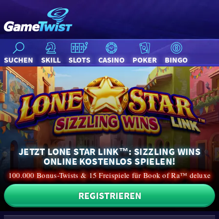
SUCHEN
SKILL
SLOTS
CASINO
POKER
BINGO
JETZT LONE STAR LINK™: SIZZLING WINS
ONLINE KOSTENLOS SPIELEN!
100.000 Bonus-Twists & 15 Freispiele für Book of Ra™ deluxe
REGISTRIEREN