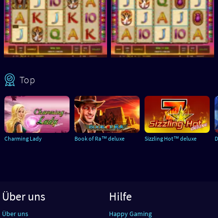
Top
Charming Lady
Book of Ra™ deluxe
Sizzling Hot™ deluxe
D
Über uns
Hilfe
Über uns
Happy Gaming