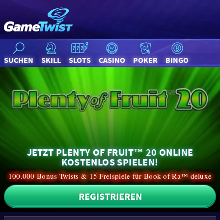
SUCHEN
SKILL
SLOTS
CASINO
POKER
BINGO
JETZT PLENTY OF FRUIT™ 20 ONLINE
KOSTENLOS SPIELEN!
100.000 Bonus-Twists & 15 Freispiele für Book of Ra™ deluxe
REGISTRIEREN