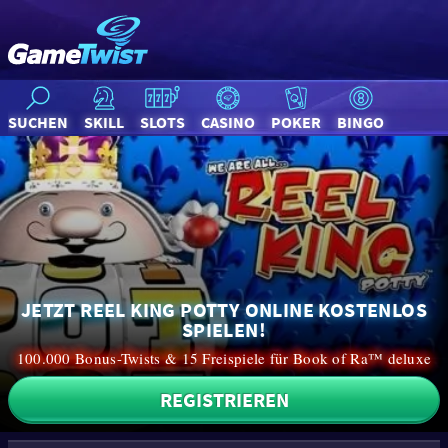
SUCHEN
SKILL
SLOTS
CASINO
POKER
BINGO
JETZT REEL KING POTTY ONLINE KOSTENLOS
SPIELEN!
100.000 Bonus-Twists & 15 Freispiele für Book of Ra™ deluxe
REGISTRIEREN