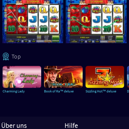
Top
Charming Lady
Book of Ra™ deluxe
Sizzling Hot™ deluxe
D
Über uns
Hilfe