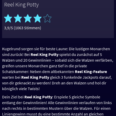
Reel King Potty
3,9/5 (1063 Stimmen)
Kugelrund sorgen sie für beste Laune: Die lustigen Monarchen
sind zurück! Bei
Reel King Potty
spielst du zunächst auf 5
Walzen und 20 Gewinnlinien – sobald sich die Walzen verfärben,
greifen unsere Monarchen ganz tief in die private
Schatzkammer: Neben dem altbekannten
Reel King-Feature
warten bei
Reel King Potty
gleich 3 funkelnde Jackpots darauf,
von dir geknackt zu werden! Dreh an den Walzen und hol dir
königlich viele Twists!
Dein Ziel bei
Reel King Potty
: Erspiele 5 gleiche Symbole
entlang der Gewinnlinien! Alle Gewinnlinien verlaufen von links
nach rechts in bestimmten Mustern über die Walzen. Für einen
Liniengewinn musst du eine bestimmte Anzahl an gleichen