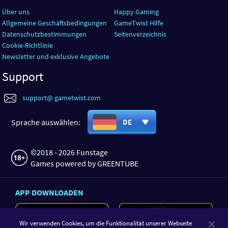
Über uns
Happy Gaming
Allgemeine Geschäftsbedingungen
GameTwist Hilfe
Datenschutzbestimmungen
Seitenverzeichnis
Cookie-Richtlinie
Newsletter und exklusive Angebote
Support
support@ gametwist.com
Sprache auswählen:
DE
©2018 - 2026 Funstage
Games powered by GREENTUBE
APP DOWNLOADEN
Wir verwenden Cookies, um die Funktionalität unserer Webseite