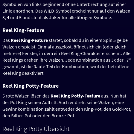
Symbolen von links beginnend ohne Unterbrechung auf einer
Linie anordnen. Das WILD-Symbol erscheint nur auf den Walzen
3, 4 und 5 und steht als Joker für alle übrigen Symbole.
Reel King-Feature
Das
Reel King-Feature
startet, sobald du in einem Spin 5 gelbe
Walzen erspielst. Einmal ausgelöst, öffnet sich ein (oder gleich
mehrere) Fenster, in dem ein Reel King-Charakter erscheint. Alle
Reel Kings drehen ihre Walzen. Jede Kombination aus 3x der „7“
gewinnt, ist die Raute Teil der Kombination, wird der betroffene
Reel King deaktiviert.
Reel King Potty-Feature
5 rote Walzen lösen das
Reel King Potty-Feature
aus. Nun hat
der Pot King seinen Auftritt. Auch er dreht seine Walzen, eine
Gewinnkombination zahlt entweder den King-Pot, den Gold-Pot,
den Silber-Pot oder den Bronze-Pot.
Reel King Potty Übersicht