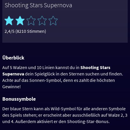
Shooting Stars Supernova
2,4/5 (8210 Stimmen)
Überblick
Auf 5 Walzen und 10 Linien kannst du in
Shooting Stars
Supernova
dein Spielglück in den Sternen suchen und finden.
Achte auf das Sonnen-Symbol, denn es zahlt die höchsten
Gewinne!
Bonussymbole
Der blaue Stern kann als Wild-Symbol für alle anderen Symbole
des Spiels stehen; er erscheint aber ausschließlich auf Walze 2, 3
und 4. Außerdem aktiviert er den Shooting-Star-Bonus.