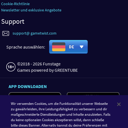
Cookie-Richtlinie
Newsletter und exklusive Angebote
Support
support@ gametwist.com
Sprache auswählen:
DE
©2018 - 2026 Funstage
Games powered by GREENTUBE
APP DOWNLOADEN
Wir verwenden Cookies, um die Funktionalität unserer Webseite
zu gewährleisten, ihre Leistungsfähigkeit zu verbessern und dir
maßgeschneiderte Dienstleistungen und Inhalte anzubieten. Falls
du keine optionalen Cookies akzeptieren willst, dann schließe
bitte dieses Banner. Alternativ kannst du deine Präferenzen mit