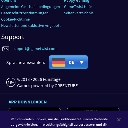
Über uns
Happy Gaming
Allgemeine Geschäftsbedingungen
GameTwist Hilfe
Datenschutzbestimmungen
Seitenverzeichnis
Cookie-Richtlinie
Newsletter und exklusive Angebote
Support
support@ gametwist.com
Sprache auswählen:
DE
©2018 - 2026 Funstage
Games powered by GREENTUBE
APP DOWNLOADEN
Wir verwenden Cookies, um die Funktionalität unserer Webseite
zu gewährleisten, ihre Leistungsfähigkeit zu verbessern und dir