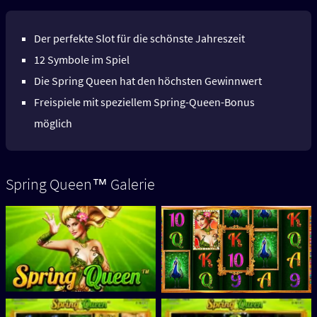
Der perfekte Slot für die schönste Jahreszeit
12 Symbole im Spiel
Die Spring Queen hat den höchsten Gewinnwert
Freispiele mit speziellem Spring-Queen-Bonus
möglich
Spring Queen™ Galerie