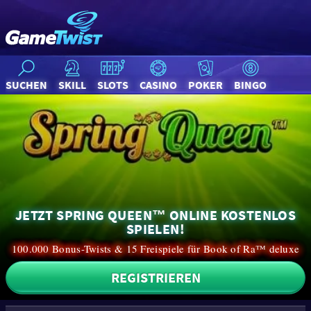
SUCHEN
SKILL
SLOTS
CASINO
POKER
BINGO
JETZT SPRING QUEEN™ ONLINE KOSTENLOS
SPIELEN!
100.000 Bonus-Twists & 15 Freispiele für Book of Ra™ deluxe
REGISTRIEREN