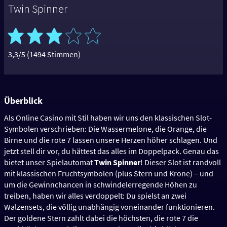
Twin Spinner
3,3/5 (1494 Stimmen)
Überblick
Als Online Casino mit Stil haben wir uns den klassischen Slot-
Symbolen verschrieben: Die Wassermelone, die Orange, die
Birne und die rote 7 lassen unsere Herzen höher schlagen. Und
jetzt stell dir vor, du hättest das alles im Doppelpack. Genau das
bietet unser Spielautomat
Twin Spinner
! Dieser Slot ist randvoll
mit klassischen Fruchtsymbolen (plus Stern und Krone) – und
um die Gewinnchancen in schwindelerregende Höhen zu
treiben, haben wir alles verdoppelt: Du spielst an zwei
Walzensets, die völlig unabhängig voneinander funktionieren.
Der goldene Stern zahlt dabei die höchsten, die rote 7 die