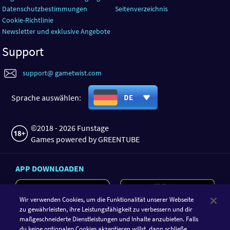
Datenschutzbestimmungen
Seitenverzeichnis
Cookie-Richtlinie
Newsletter und exklusive Angebote
Support
support@ gametwist.com
Sprache auswählen:
DE
©2018 - 2026 Funstage
Games powered by GREENTUBE
APP DOWNLOADEN
Wir verwenden Cookies, um die Funktionalität unserer Webseite
zu gewährleisten, ihre Leistungsfähigkeit zu verbessern und dir
maßgeschneiderte Dienstleistungen und Inhalte anzubieten. Falls
du keine optionalen Cookies akzeptieren willst, dann schließe