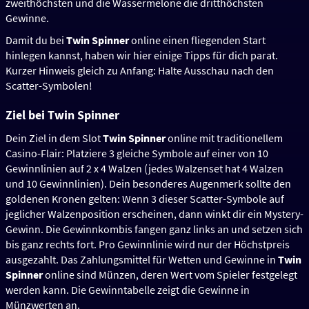
zweithöchsten und die Wassermelone die dritthöchsten
Gewinne.
Damit du bei
Twin Spinner
online einen fliegenden Start
hinlegen kannst, haben wir hier einige Tipps für dich parat.
Kurzer Hinweis gleich zu Anfang: Halte Ausschau nach den
Scatter-Symbolen!
Ziel bei Twin Spinner
Dein Ziel in dem Slot
Twin Spinner
online mit traditionellem
Casino-Flair: Platziere 3 gleiche Symbole auf einer von 10
Gewinnlinien auf 2 x 4 Walzen (jedes Walzenset hat 4 Walzen
und 10 Gewinnlinien). Dein besonderes Augenmerk sollte den
goldenen Kronen gelten: Wenn 3 dieser Scatter-Symbole auf
jeglicher Walzenposition erscheinen, dann winkt dir ein Mystery-
Gewinn. Die Gewinnkombis fangen ganz links an und setzen sich
bis ganz rechts fort. Pro Gewinnlinie wird nur der Höchstpreis
ausgezahlt. Das Zahlungsmittel für Wetten und Gewinne in
Twin
Spinner
online sind Münzen, deren Wert vom Spieler festgelegt
werden kann. Die Gewinntabelle zeigt die Gewinne in
Münzwerten an.