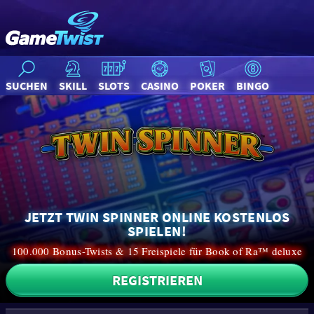
SUCHEN
SKILL
SLOTS
CASINO
POKER
BINGO
JETZT TWIN SPINNER ONLINE KOSTENLOS
SPIELEN!
100.000 Bonus-Twists & 15 Freispiele für Book of Ra™ deluxe
REGISTRIEREN