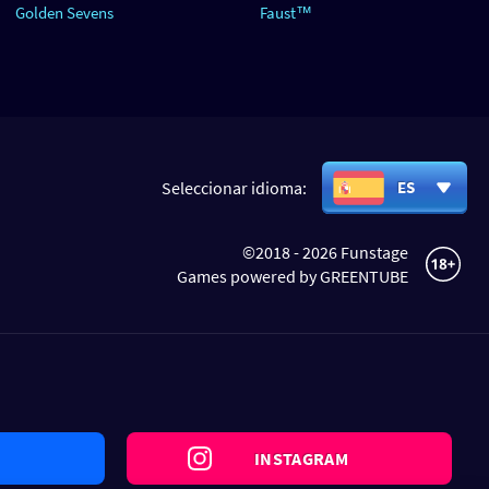
Golden Sevens
Faust™
Seleccionar idioma:
ES
©2018 - 2026 Funstage
Games powered by GREENTUBE
INSTAGRAM