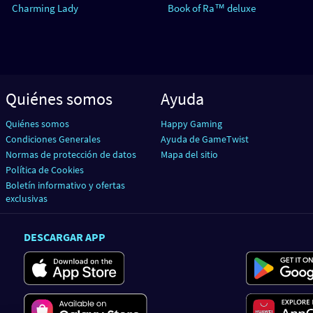
Charming Lady
Book of Ra™ deluxe
Quiénes somos
Ayuda
Quiénes somos
Happy Gaming
Condiciones Generales
Ayuda de GameTwist
Normas de protección de datos
Mapa del sitio
Política de Cookies
Boletín informativo y ofertas
exclusivas
DESCARGAR APP