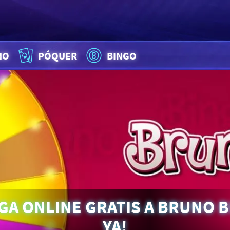
NO
PÓQUER
BINGO
GA ONLINE GRATIS A BRUNO 
YA!