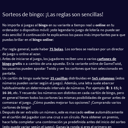
Sorteos de bingo: ¡Las reglas son sencillas!
No importa si juegas al
bingo
en su variante a tiempo real u
online
en tu
ordenador o dispositivo móvil: ¡este legendario juego de lotería no puede ser
más sencillo! A continuación te explicamos los pasos más importantes para que
puedas brillar en el
bingo online
:
Por regla general, suele haber
75 bolas
. Los sorteos se realizan por un director
de juego u online al azar.
Antes de iniciarse el juego, los jugadores reciben uno o varios
cartones de
bingo
gratis
o a cambio de una apuesta. En la variante online de GameTwist,
los usuarios pueden apostar Twists y ver los cartones que han seleccionado en
pantalla.
Un cartón de bingo suele tener
25 casillas
distribuidas en
5x5 columnas
(estos
números pueden variar según el juego). Además, una letra suele abarcar
habitualmente un determinado intervalo de números. Por ejemplo:
B: 1-15; I:
16-30
, etc. Y recuerda: los números son distintos en cada cartón de bingo, pero
en general tienen todos los cartones las mismas posibilidades de ganar antes de
comenzar el juego. ¿Cómo puedes mejorar tus opciones? ¡Comprando varios
cartones de bingo!
Después de ser extraído un número, este es marcado
online
automáticamente
en el cartón del jugador con una cruz o un círculo. Para obtener un premio,
hace falta completar una combinación ya predefinida antes del inicio del sorteo
(esto puede variar según el juego). Ganas la ronda si eres el primero en