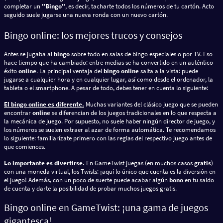
completar un
"Bingo"
, es decir, tacharte todos los números de tu cartón. Acto
seguido suele jugarse una nueva ronda con un nuevo cartón.
Bingo online: los mejores trucos y consejos
Antes se jugaba al
bingo
sobre todo en salas de bingo especiales o por TV. Eso
hace tiempo que ha cambiado: entre medias se ha convertido en un auténtico
éxito
online
. La principal ventaja del
bingo online
salta a la vista: puede
jugarse a cualquier hora y en cualquier lugar, así como desde el ordenador, la
tableta o el smartphone. A pesar de todo, debes tener en cuenta lo siguiente:
El bingo online es diferente.
Muchas variantes del clásico juego que se pueden
encontrar
online
se diferencian de los juegos tradicionales en lo que respecta a
la mecánica de juego. Por supuesto, no suele haber ningún director de juego, y
los números se suelen extraer al azar de forma automática. Te recomendamos
lo siguiente: familiarízate primero con las reglas del respectivo juego antes de
que comiences.
Lo importante es divertirse.
En GameTwist juegas (en muchos casos
gratis
)
con una moneda virtual, los Twists: ¡aquí lo único que cuenta es la diversión en
el juego! Además, con un poco de suerte puede acabar algún
bono
en tu saldo
de cuenta y darte la posibilidad de probar muchos juegos gratis.
Bingo online en GameTwist: ¡una gama de juegos
gigantesca!