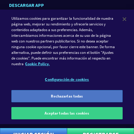
DESCARGAR APP
Utilizamos cookies para garantizar la funcionalidad de nuestra
página web, mejorar su rendimiento y ofrecerle servicios y
contenidos adaptados a sus preferencias. Además,
intercambiamos informaciones acerca de su uso de la página
web con nuestros partners publicitarios. Si no desea aceptar
ninguna cookie opcional, por favor cierre este banner. De forma
alternativa, puede definir sus preferencias con el botón "Ajustes
de cookies". Puede encontrar más información al respecto en
SIGUE A GAMETWIST
nuestra
Cookie Policy.
FACEBOOK
INSTAGRAM
Configuración de cookies
GameTwist es un casino social. El juego debería ser solo
diversión y nada más. Por ese motivo solo puedes jugar con
Rechazarlas todas
nuestra divisa virtual ("Twists"). La diversión debería ser
siempre el aspecto más importante de tu actividad de juego.
Aceptar todas las cookies
GameTwist no te ofrece la posibilidad de convertir Twists en una
divisa real.