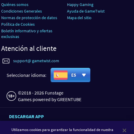
Quiénes somos
Happy Gaming
Condiciones Generales
Ayuda de GameTwist
Normas de protección de datos
Mapa del sitio
Política de Cookies
Boletín informativo y ofertas
exclusivas
Atención al cliente
support@ gametwist.com
Seleccionar idioma:
ES
©2018 - 2026 Funstage
Games powered by GREENTUBE
DESCARGAR APP
Utilizamos cookies para garantizar la funcionalidad de nuestra