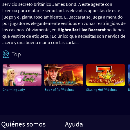
servicio secreto británico James Bond. A este agente con
licencia para matar le seducían las elevadas apuestas de este
juego y el glamuroso ambiente. El Baccarat se juega a menudo
por jugadores elegantemente vestidos en zonas restringidas de
los casinos. Obviamente, en
Highroller Live Baccarat
no tienes
que vestirte de etiqueta. ¡Lo único que necesitas son nervios de
acero y una buena mano con las cartas!
Top
Charming Lady
Book of Ra™ deluxe
Sizzling Hot™ deluxe
D
Quiénes somos
Ayuda