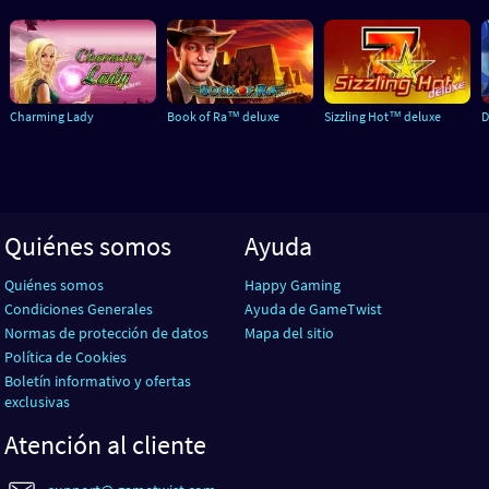
Charming Lady
Book of Ra™ deluxe
Sizzling Hot™ deluxe
D
Quiénes somos
Ayuda
Quiénes somos
Happy Gaming
Condiciones Generales
Ayuda de GameTwist
Normas de protección de datos
Mapa del sitio
Política de Cookies
Boletín informativo y ofertas
exclusivas
Atención al cliente