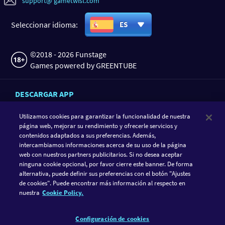
support@ gametwist.com
Seleccionar idioma:
ES
©2018 - 2026 Funstage
Games powered by GREENTUBE
DESCARGAR APP
Utilizamos cookies para garantizar la funcionalidad de nuestra
página web, mejorar su rendimiento y ofrecerle servicios y
contenidos adaptados a sus preferencias. Además,
intercambiamos informaciones acerca de su uso de la página
web con nuestros partners publicitarios. Si no desea aceptar
ninguna cookie opcional, por favor cierre este banner. De forma
alternativa, puede definir sus preferencias con el botón "Ajustes
de cookies". Puede encontrar más información al respecto en
SIGUE A GAMETWIST
nuestra
Cookie Policy.
FACEBOOK
INSTAGRAM
Configuración de cookies