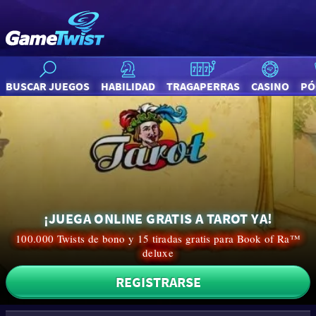
BUSCAR JUEGOS
HABILIDAD
TRAGAPERRAS
CASINO
PÓ
¡JUEGA ONLINE GRATIS A TAROT YA!
100.000 Twists de bono y 15 tiradas gratis para Book of Ra™
deluxe
REGISTRARSE