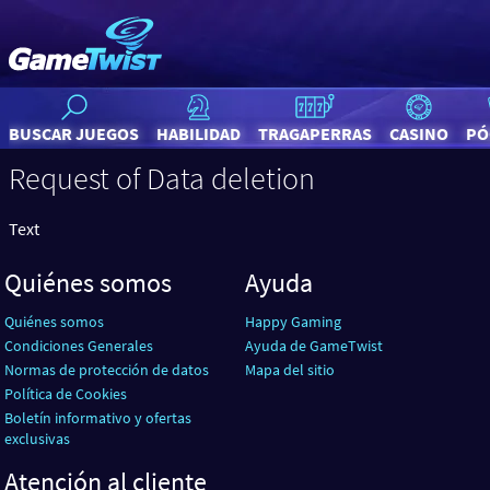
BUSCAR JUEGOS
HABILIDAD
TRAGAPERRAS
CASINO
PÓ
Request of Data deletion
Text
Quiénes somos
Ayuda
Quiénes somos
Happy Gaming
Condiciones Generales
Ayuda de GameTwist
Normas de protección de datos
Mapa del sitio
Política de Cookies
Boletín informativo y ofertas
exclusivas
Atención al cliente