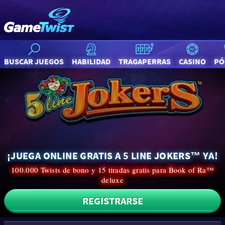
BUSCAR JUEGOS
HABILIDAD
TRAGAPERRAS
CASINO
PÓ
¡JUEGA ONLINE GRATIS A 5 LINE JOKERS™ YA!
100.000 Twists de bono y 15 tiradas gratis para Book of Ra™
deluxe
REGISTRARSE