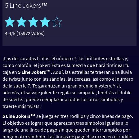
5 Line Jokers™
4,4/5 (15972 Votos)
¡Las descaradas frutas, el número 7, las brillantes estrellas y,
como colofón, el joker! Esta es la mezcla que hará tintinear tu
caja en
5 Line Jokers™
. Aquí, las estrellas te traerán una lluvia
de twists junto con las sandías, las cerezas, así como el número
de la suerte 7. Te garantizan un gran premio mystery. Y si,
además, el salvaje joker te regala su simpatía, tendrás el doble
de suerte: ¡puede reemplazar a todos los otros símbolos y
traerte más twists!
5 Line Jokers™
se juega en tres rodillos y cinco líneas de pago.
El objetivo es lograr que aparezcan tres símbolos iguales a lo
largo de una línea de pago sin que queden interrumpidos por
ningún otro símbolo. Las líneas de pago discurren en el rodillo