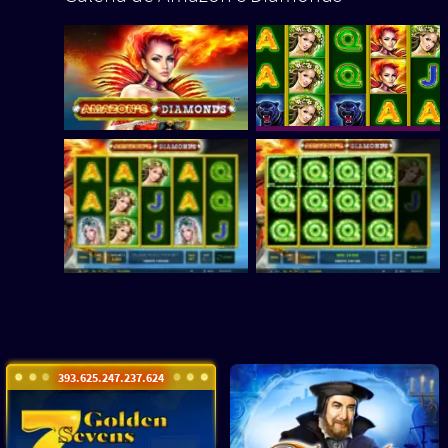
393.625.251.369.563