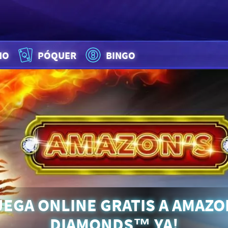
NO
PÓQUER
BINGO
UEGA ONLINE GRATIS A AMAZO
DIAMONDS™ YA!