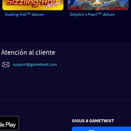
Sizzling Hot™ deluxe
Dolphin‘s Pearl™ deluxe
Atención al cliente
support@gametwist.com
SIGUE A GAMETWIST