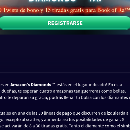
 Twists de bono y 15 tiradas gratis para Book of Ra
REGISTRARSE
ces en
Amazonʼs Diamonds™
estás en el lugar indicado! En esta
us dueñas, te esperan cuatro amazonas tan guerreras como bellas.
uatro te deparan su gracia, podrás llenar tu bolsa con los diamantes
guales en una de las 30 líneas de pago que discurren de izquierda a
, excepto al scatter, y aumenta así tus posibilidades de ganar. Si
4, se activarán de 8 a 30 tiradas gratis. Tanto el diamante como el sím