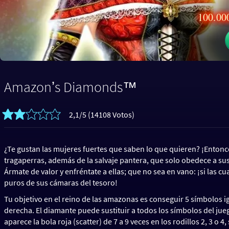
100.000
Amazonʼs Diamonds™
2,1/5 (14108 Votos)
¿Te gustan las mujeres fuertes que saben lo que quieren? ¡Enton
tragaperras, además de la salvaje pantera, que solo obedece a s
Ármate de valor y enfréntate a ellas; que no sea en vano: ¡si las c
puros de sus cámaras del tesoro!
Tu objetivo en el reino de las amazonas es conseguir 5 símbolos i
derecha. El diamante puede sustituir a todos los símbolos del juego
aparece la bola roja (scatter) de 7 a 9 veces en los rodillos 2, 3 o 