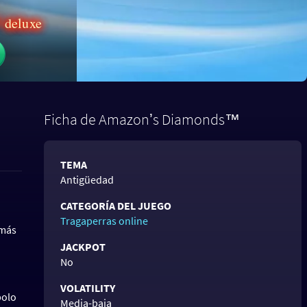
™ deluxe
Ficha de Amazonʼs Diamonds™
TEMA
Antigüedad
CATEGORÍA DEL JUEGO
Tragaperras online
 más
JACKPOT
No
VOLATILITY
bolo
Media-baja