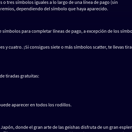
o tres símbolos iguales a lo largo de una línea de pago (sin
n premios, dependiendo del símbolo que haya aparecido.
de símbolos para completar líneas de pago, a excepción de los símb
es y cuatro. ¡Si consigues siete o más símbolos scatter, te llevas tir
de tiradas gratuitas:
puede aparecer en todos los rodillos.
 Japón, donde el gran arte de las geishas disfruta de un gran esple