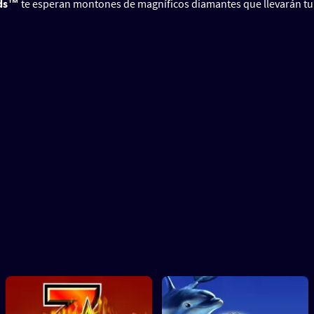
nds™
te esperan montones de magníficos diamantes que llevarán tu