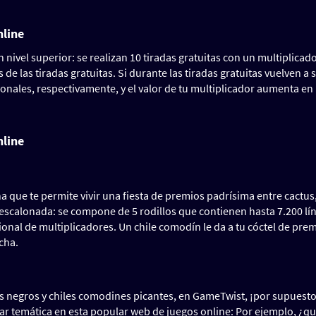
nline
 nivel superior: se realizan 10 tiradas gratuitas con un multiplicad
 las tiradas gratuitas. Si durante las tiradas gratuitas vuelven a s
icionales, respectivamente, y el valor de tu multiplicador aumenta en
nline
 que te permite vivir una fiesta de premios padrísima entre cactus
a escalonada: se compone de 5 rodillos que contienen hasta 7.200 lí
ional de multiplicadores. Un chile comodín le da a tu cóctel de pre
rcha.
os negros y chiles comodines picantes, en GameTwist, ¡por supuesto
r temática en esta popular web de juegos online: Por ejemplo, ¿qu