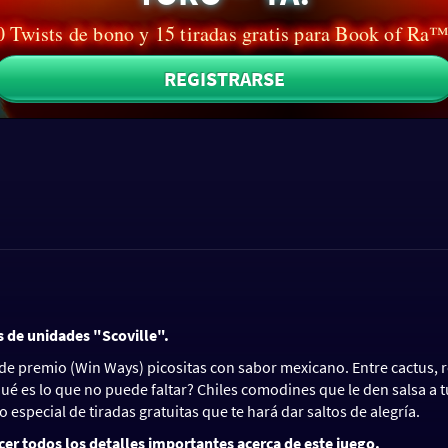
 Twists de bono y 15 tiradas gratis para Book of Ra
REGISTRARSE
s de unidades "Scoville".
s de premio (Win Ways) picositas con sabor mexicano. Entre cactus, 
¿Qué es lo que no puede faltar? Chiles comodines que le den salsa a t
especial de tiradas gratuitas que te hará dar saltos de alegría.
cer todos los detalles importantes acerca de este juego.