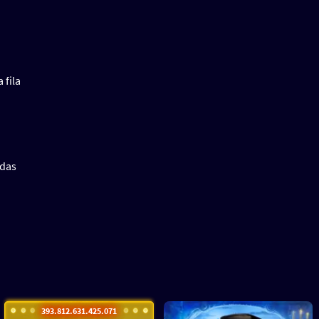
 fila
adas
393.812.636.446.605