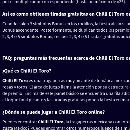
por el multiplicador correspondiente (hasta un máximo de x25).
Así es como obtienes tiradas gratuitas en Chilli El Toro o
Cuando salen 3 símbolos Bonus en los rodillos, la fiesta alcanza un
Bonus ascendente. Posteriormente, se duplican todos los premios de
2, 3, 4 o 5 símbolos Bonus, recibes 2, 3, 4 o 5 tiradas gratuitas ad
FAQ: preguntas más frecuentes acerca de Chilli El Toro o
¿Qué es Chilli El Toro?
Chilli El Toro
es una tragaperras muy picante de temática mexicana
rosas y toros. El área de juego llama la atención por su estructur
de premio. Encima de este panel básico se encuentra una fila adic
el toque final picante y las tiradas gratuitas ponen la fiesta en ma
¿Dónde se puede jugar a Chilli El Toro online?
Puedes encontrar
Chilli El Toro
, la tragaperras mexicana con tor
gusta México? Puedes encontrar otros numerosos juegos de simila