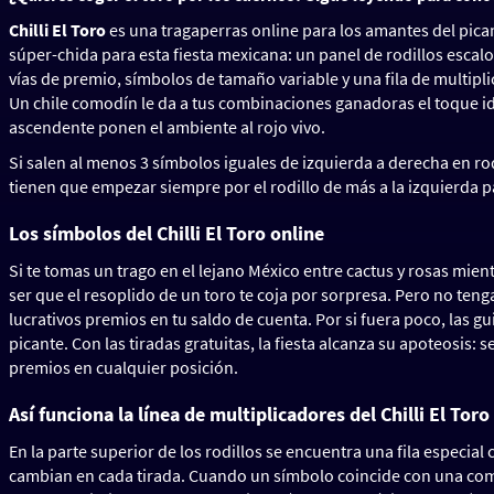
Chilli El Toro
es una tragaperras online para los amantes del pican
súper-chida para esta fiesta mexicana: un panel de rodillos escal
vías de premio, símbolos de tamaño variable y una fila de multipl
Un chile comodín le da a tus combinaciones ganadoras el toque ide
ascendente ponen el ambiente al rojo vivo.
Si salen al menos 3 símbolos iguales de izquierda a derecha en r
tienen que empezar siempre por el rodillo de más a la izquierda pa
Los símbolos del Chilli El Toro online
Si te tomas un trago en el lejano México entre cactus y rosas mientras
ser que el resoplido de un toro te coja por sorpresa. Pero no ten
lucrativos premios en tu saldo de cuenta. Por si fuera poco, las 
picante. Con las tiradas gratuitas, la fiesta alcanza su apoteosis:
premios en cualquier posición.
Así funciona la línea de multiplicadores del Chilli El Toro
En la parte superior de los rodillos se encuentra una fila especia
cambian en cada tirada. Cuando un símbolo coincide con una comb