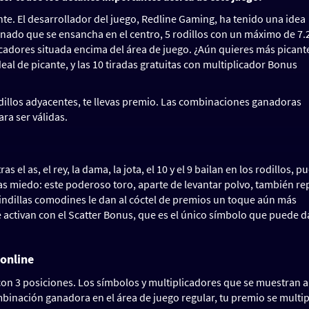
te. El desarrollador del juego, Redline Gaming, ha tenido una idea
onado que se ensancha en el centro, 5 rodillos con un máximo de 7.
icadores situada encima del área de juego. ¿Aún quieres más picant
al de picante, y las 10 tiradas gratuitas con multiplicador Bonus
odillos adyacentes, te llevas premio. Las combinaciones ganadoras
ra ser válidas.
 el as, el rey, la dama, la jota, el 10 y el 9 bailan en los rodillos, p
gas miedo: este poderoso toro, aparte de levantar polvo, también re
guindillas comodines le dan al cóctel de premios un toque aún más
 se activan con el Scatter Bonus, que es el único símbolo que puede d
 online
l con 3 posiciones. Los símbolos y multiplicadores que se muestran a
inación ganadora en el área de juego regular, tu premio se multip