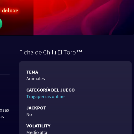
™ deluxe
Ficha de Chilli El Toro™
TEMA
Animales
CATEGORÍA DEL JUEGO
Tragaperras online
JACKPOT
rosas
No
us
VOLATILITY
Medio alta