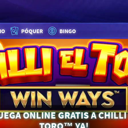
NO
PÓQUER
BINGO
UEGA ONLINE GRATIS A CHILLI
TORO™ YA!