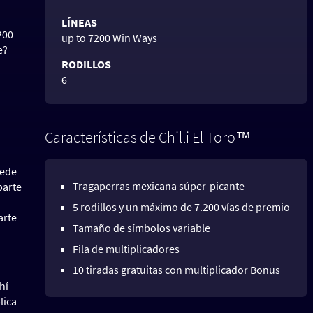
LÍNEAS
200
up to 7200 Win Ways
e?
RODILLOS
6
Características de Chilli El Toro™
uede
Tragaperras mexicana súper-picante
parte
5 rodillos y un máximo de 7.200 vías de premio
arte
Tamaño de símbolos variable
Fila de multiplicadores
10 tiradas gratuitas con multiplicador Bonus
hí
lica