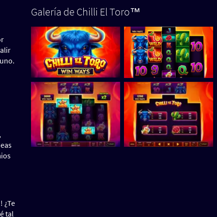
Galería de Chilli El Toro™
or
alir
 uno.
,
neas
mios
! ¿Te
é tal