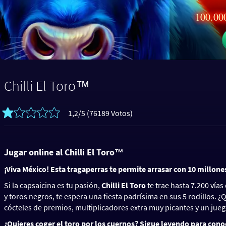
100.000
Chilli El Toro™
1,2/5 (76189 Votos)
Jugar online al Chilli El Toro™
¡Viva México! Esta tragaperras te permite arrasar con 10 millone
Si la capsaicina es tu pasión,
Chilli El Toro
te trae hasta 7.200 vía
y toros negros, te espera una fiesta padrísima en sus 5 rodillos. 
cócteles de premios, multiplicadores extra muy picantes y un juego 
¿Quieres coger el toro por los cuernos? Sigue leyendo para cono