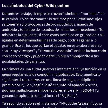
Los símbolos del Cyber Wildz online
Durante este viaje, siempre se cruzan 9 símbolos "normales" en
tu camino. Lo de "normales" lo decimos por su exotismo: ojos
saltones al rojo vivo, peces de oro sicodélicos, manos de
androide y todo tipo de escudos de misteriosa procedencia. Tu
misión es la siguiente: si caen estos símbolos en grupos de 3 a 6
iguales en determinadas líneas de pago, podrías ganar a lo
grande. Eso sí, los que cortan el bacalao en este ciberuniverso
son "Kray-Z Reaper" y "Y-Pout the Assassin". Ambos luchan codo
con codo contigo y pueden darle un buen empujoncito a tus
posibilidades de ganancia.
La primera es una audaz guerrera interestelar cuya función en el
juego regular es la de comodín multiplicador. Esto significa lo
siguiente: si cae una vez en una línea de pago, multiplica tu
premio por 2, 3 o 5, según le dé el punto. Si aparece 2 veces,
podrían multiplicarse ambos factores entre sí y... ¡BOOM! Tu
ganancia explotará como si fuera el "Big Bang".
Tu segundo aliado es el misterioso "Y-Pout the Assassin", cuya