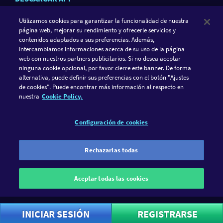
Utilizamos cookies para garantizar la funcionalidad de nuestra
página web, mejorar su rendimiento y ofrecerle servicios y
contenidos adaptados a sus preferencias. Además,
intercambiamos informaciones acerca de su uso de la página
web con nuestros partners publicitarios. Si no desea aceptar
ninguna cookie opcional, por favor cierre este banner. De forma
alternativa, puede definir sus preferencias con el botón "Ajustes
de cookies". Puede encontrar más información al respecto en
SIGUE A GAMETWIST
nuestra
Cookie Policy.
FACEBOOK
INSTAGRAM
Configuración de cookies
GameTwist es un casino social. El juego debería ser solo
diversión y nada más. Por ese motivo solo puedes jugar con
Rechazarlas todas
nuestra divisa virtual ("Twists"). La diversión debería ser
siempre el aspecto más importante de tu actividad de juego.
Aceptar todas las cookies
GameTwist no te ofrece la posibilidad de convertir Twists en una
divisa real.
INICIAR SESIÓN
REGISTRARSE