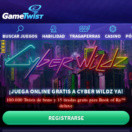
BUSCAR JUEGOS
HABILIDAD
TRAGAPERRAS
CASINO
PÓ
¡JUEGA ONLINE GRATIS A CYBER WILDZ YA!
100.000 Twists de bono y 15 tiradas gratis para Book of Ra™
deluxe
REGISTRARSE