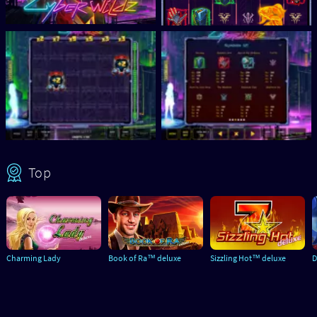
Top
Charming Lady
Book of Ra™ deluxe
Sizzling Hot™ deluxe
D