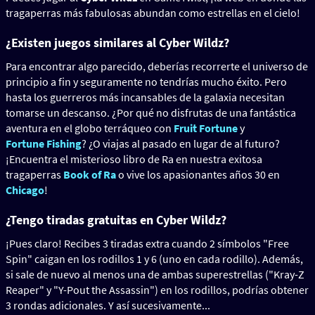
tragaperras más fabulosas abundan como estrellas en el cielo!
¿Existen juegos similares al Cyber Wildz?
Para encontrar algo parecido, deberías recorrerte el universo de
principio a fin y seguramente no tendrías mucho éxito. Pero
hasta los guerreros más incansables de la galaxia necesitan
tomarse un descanso. ¿Por qué no disfrutas de una fantástica
aventura en el globo terráqueo con
Fruit Fortune
y
Fortune Fishing
? ¿O viajas al pasado en lugar de al futuro?
¡Encuentra el misterioso libro de Ra en nuestra exitosa
tragaperras
Book of Ra
o vive los apasionantes años 30 en
Chicago
!
¿Tengo tiradas gratuitas en Cyber Wildz?
¡Pues claro! Recibes 3 tiradas extra cuando 2 símbolos "Free
Spin" caigan en los rodillos 1 y 6 (uno en cada rodillo). Además,
si sale de nuevo al menos una de ambas superestrellas ("Kray-Z
Reaper" y "Y-Pout the Assassin") en los rodillos, podrías obtener
3 rondas adicionales. Y así sucesivamente...