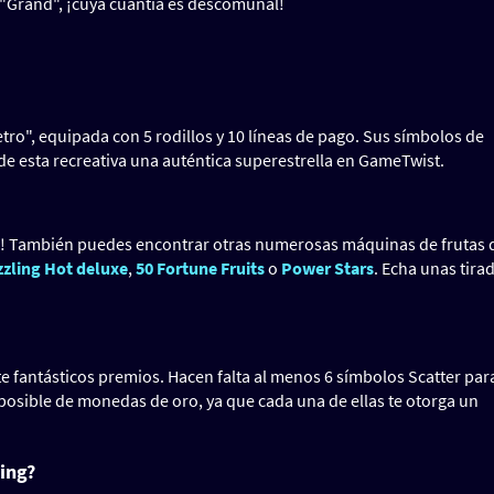
"Grand", ¡cuya cuantía es descomunal!
tro", equipada con 5 rodillos y 10 líneas de pago. Sus símbolos de
de esta recreativa una auténtica superestrella en GameTwist.
ás! También puedes encontrar otras numerosas máquinas de frutas 
zzling Hot deluxe
,
50 Fortune Fruits
o
Power Stars
. Echa unas tira
arte fantásticos premios. Hacen falta al menos 6 símbolos Scatter par
 posible de monedas de oro, ya que cada una de ellas te otorga un
King?