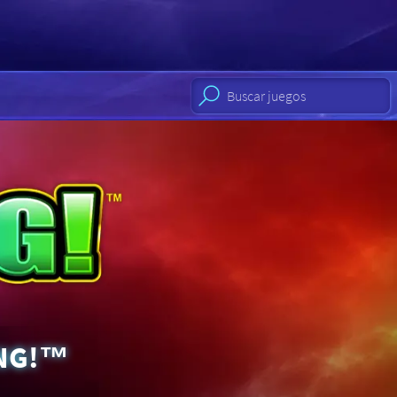
ING!™