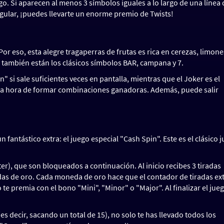
ago. Si aparecen al menos 3 símbolos iguales a lo largo de una línea 
gular, ¡puedes llevarte un enorme premio de Twists!
Por eso, esta alegre tragaperras de frutas es rica en cerezas, limone
e, también están los clásicos símbolos BAR, campana y 7.
" si sale suficientes veces en pantalla, mientras que el Joker es el
a la hora de formar combinaciones ganadoras. Además, puede salir
n fantástico extra: el juego especial "Cash Spin". Este es el clásico 
r), que son bloqueados a continuación. Al inicio recibes 3 tiradas
as de oro. Cada moneda de oro hace que el contador de tiradas ex
te premia con el bono "Mini", "Minor" o "Major". Al finalizar el jue
s decir, sacando un total de 15), no solo te has llevado todos los