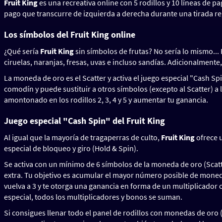
Fruit King
es una recreativa online con 5 rodillos y 10 líneas de p
pago que transcurre de izquierda a derecha durante una tirada re
Los símbolos del Fruit King online
¿Qué sería
Fruit King
sin símbolos de frutas? No sería lo mismo... 
ciruelas, naranjas, fresas, uvas e incluso sandías. Adicionalment
La moneda de oro es el Scatter y activa el juego especial "Cash Spin
comodín y puede sustituir a otros símbolos (excepto al Scatter) 
amontonado en los rodillos 2, 3, 4 y 5 y aumentar tu ganancia.
Juego especial "Cash Spin" del Fruit King
Al igual que la mayoría de tragaperras de culto,
Fruit King
ofrece u
especial de bloqueo y giro (Hold & Spin).
Se activa con un mínimo de 6 símbolos de la moneda de oro (Scatte
extra. Tu objetivo es acumular el mayor número posible de moned
vuelva a 3 y te otorga una ganancia en forma de un multiplicador o 
especial, todos los multiplicadores y bonos se suman.
Si consigues llenar todo el panel de rodillos con monedas de oro (e