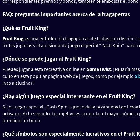
correspondientes premios y bonos, también te embolsas el bono 
FAQ: preguntas importantes acerca de la tragaperras
¿Qué es Fruit King?
Fruit King
es una entretenida tragaperras de frutas con diseño "re
frutas jugosas y el apasionante juego especial "Cash Spin" hacen 
¿Dónde se puede jugar al Fruit King?
Puedes jugar a esta recreativa online en
GameTwist
. ¡Faltaría m
culto en esta popular página web de juegos, como por ejemplo
Si
¡vas a alucinar!
¿Hay algún juego especial interesante en el Fruit King?
Sí, el juego especial "Cash Spin", que te da la posibilidad de llev
activarlo. Acto seguido, tu objetivo es acumular el mayor número
premio o un bono.
¿Qué símbolos son especialmente lucrativos en el Fruit 