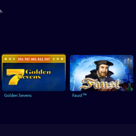
s.
393.787.885.955.627
Golden Sevens
Faust™