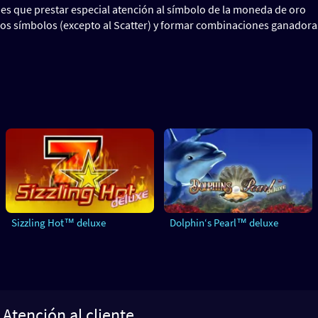
enes que prestar especial atención al símbolo de la moneda de oro
otros símbolos (excepto al Scatter) y formar combinaciones ganadora
Sizzling Hot™ deluxe
Dolphin‘s Pearl™ deluxe
Atención al cliente