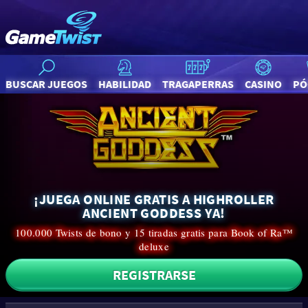
BUSCAR JUEGOS
HABILIDAD
TRAGAPERRAS
CASINO
PÓ
¡JUEGA ONLINE GRATIS A HIGHROLLER
ANCIENT GODDESS YA!
100.000 Twists de bono y 15 tiradas gratis para Book of Ra™
deluxe
REGISTRARSE