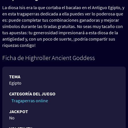
La diosa Isis era la que cortaba el bacalao en el Antiguo Egipto, y
en esta tragaperras dedicada a ella puedes ver lo poderosa que
es: puede completar tus combinaciones ganadoras y mejorar
símbolos durante las tiradas gratuitas. No seas muy tacaño con
tus apuestas: tu generosidad impresionará a esta diosa de la
antigüedad y, con un poco de suerte, ¡podría compartir sus
riquezas contigo!
Ficha de Highroller Ancient Goddess
TEMA
Egipto
CATEGORÍA DEL JUEGO
Tragaperras online
JACKPOT
No