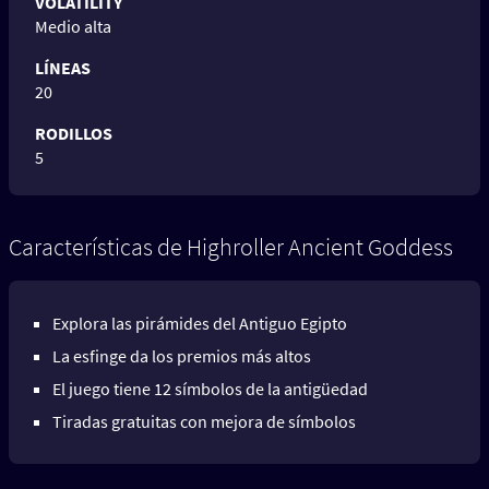
VOLATILITY
Medio alta
LÍNEAS
20
RODILLOS
5
Características de Highroller Ancient Goddess
Explora las pirámides del Antiguo Egipto
La esfinge da los premios más altos
El juego tiene 12 símbolos de la antigüedad
Tiradas gratuitas con mejora de símbolos