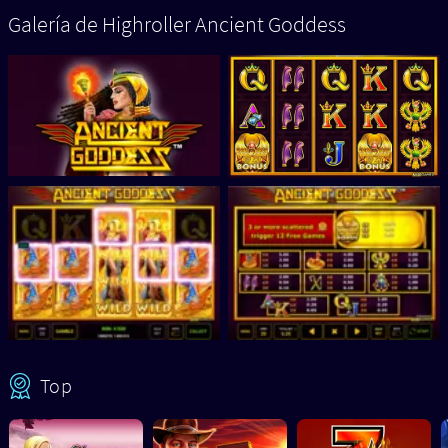
Galería de Highroller Ancient Goddess
Top