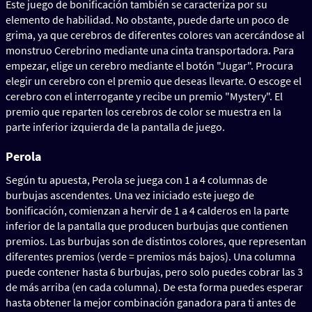
Este juego de bonificación también se caracteriza por su
elemento de habilidad. No obstante, puede darte un poco de
grima, ya que cerebros de diferentes colores van acercándose al
monstruo Cerebrino mediante una cinta transportadora. Para
empezar, elige un cerebro mediante el botón "Jugar". Procura
elegir un cerebro con el premio que deseas llevarte. O escoge el
cerebro con el interrogante y recibe un premio "Mystery". El
premio que reparten los cerebros de color se muestra en la
parte inferior izquierda de la pantalla de juego.
Perola
Según tu apuesta, Perola se juega con 1 a 4 columnas de
burbujas ascendentes. Una vez iniciado este juego de
bonificación, comienzan a hervir de 1 a 4 calderos en la parte
inferior de la pantalla que producen burbujas que contienen
premios. Las burbujas son de distintos colores, que representan
diferentes premios (verde = premios más bajos). Una columna
puede contener hasta 6 burbujas, pero solo puedes cobrar las 3
de más arriba (en cada columna). De esta forma puedes esperar
hasta obtener la mejor combinación ganadora para ti antes de