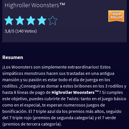
Highroller Woonsters™
3,8/5 (140 Votos)
Resumen
¡Los Woonsters son simplemente extraordinarios! Estos
simpáticos monstruos hacen sus trastadas en una antigua
mansión y su pasión es estar todo el día de juerga en los
rodillos. ¿Conseguiras domar a estos bribones en los 3 rodillos y
hasta 8 líneas de pago de
Highroller Woonsters™
? Si cumples
este objetivo, puedes cubrirte de Twists: tanto en el juego básico
como en el especial, te esperan numerosos juegos de
bonificación. El 7 triple azul da los premios más altos, seguido
del 7 triple rojo (premios de segunda categoría) y el 7 verde
(premios de tercera categoría).