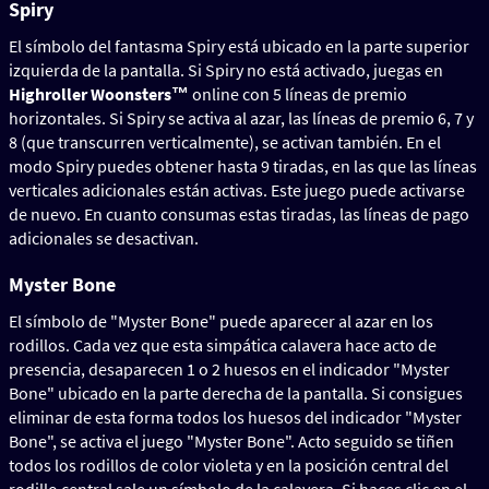
Spiry
El símbolo del fantasma Spiry está ubicado en la parte superior
izquierda de la pantalla. Si Spiry no está activado, juegas en
Highroller
Woonsters™
online con 5 líneas de premio
horizontales. Si Spiry se activa al azar, las líneas de premio 6, 7 y
8 (que transcurren verticalmente), se activan también. En el
modo Spiry puedes obtener hasta 9 tiradas, en las que las líneas
verticales adicionales están activas. Este juego puede activarse
de nuevo. En cuanto consumas estas tiradas, las líneas de pago
adicionales se desactivan.
Myster Bone
El símbolo de "Myster Bone" puede aparecer al azar en los
rodillos. Cada vez que esta simpática calavera hace acto de
presencia, desaparecen 1 o 2 huesos en el indicador "Myster
Bone" ubicado en la parte derecha de la pantalla. Si consigues
eliminar de esta forma todos los huesos del indicador "Myster
Bone", se activa el juego "Myster Bone". Acto seguido se tiñen
todos los rodillos de color violeta y en la posición central del