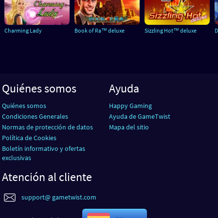
Charming Lady
Book of Ra™ deluxe
Sizzling Hot™ deluxe
D
Quiénes somos
Ayuda
Quiénes somos
Happy Gaming
Condiciones Generales
Ayuda de GameTwist
Normas de protección de datos
Mapa del sitio
Política de Cookies
Boletín informativo y ofertas
exclusivas
Atención al cliente
support@ gametwist.com