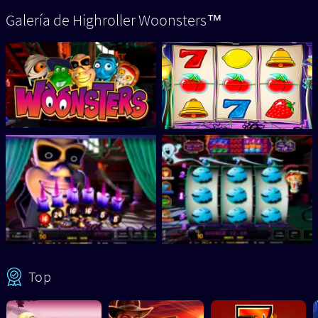
Galería de Highroller Woonsters™
Top