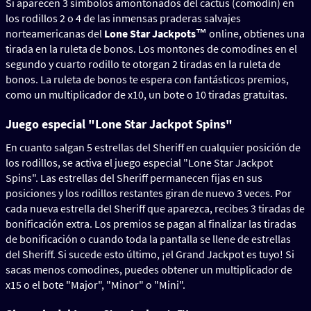
Si aparecen 3 símbolos amontonados del cactus (comodín) en
los rodillos 2 o 4 de las inmensas praderas salvajes
norteamericanas del
Lone Star Jackpots™
online, obtienes una
tirada en la ruleta de bonos. Los montones de comodines en el
segundo y cuarto rodillo te otorgan 2 tiradas en la ruleta de
bonos. La ruleta de bonos te espera con fantásticos premios,
como un multiplicador de x10, un bote o 10 tiradas gratuitas.
Juego especial "Lone Star Jackpot Spins"
En cuanto salgan 5 estrellas del Sheriff en cualquier posición de
los rodillos, se activa el juego especial "Lone Star Jackpot
Spins". Las estrellas del Sheriff permanecen fijas en sus
posiciones y los rodillos restantes giran de nuevo 3 veces. Por
cada nueva estrella del Sheriff que aparezca, recibes 3 tiradas de
bonificación extra. Los premios se pagan al finalizar las tiradas
de bonificación o cuando toda la pantalla se llene de estrellas
del Sheriff. Si sucede esto último, ¡el Grand Jackpot es tuyo! Si
sacas menos comodines, puedes obtener un multiplicador de
x15 o el bote "Major", "Minor" o "Mini".