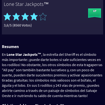
Lone Star Jackpots™
3,6/5 (8560 Votos)
Resumen
En
Lone Star Jackpots™
, la estrella del Sheriff es el símbolo
más importante: ¡puede darte botes si sale suficientes veces en
los rodillos! No obstante, los otros símbolos de esta tragaperras
"All pay" son también bastante lucrativos y, con un poco de
suerte, pueden darte suculentos premios y activar apasionantes
tiradas gratuitas: los símbolos más valiosos son el búfalo, el
águila y el lobo. En sus 5 rodillos y 243 vías de premio, ¡puedes
abrirte camino a través de un paisaje de símbolos del Salvaje
Oeste e ir nutriendo tu saldo de cuenta mientras tanto!