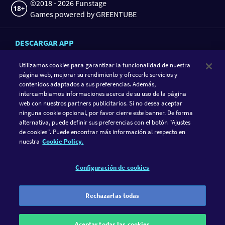
©2018 - 2026 Funstage
Games powered by GREENTUBE
DESCARGAR APP
Utilizamos cookies para garantizar la funcionalidad de nuestra
página web, mejorar su rendimiento y ofrecerle servicios y
contenidos adaptados a sus preferencias. Además,
intercambiamos informaciones acerca de su uso de la página
web con nuestros partners publicitarios. Si no desea aceptar
ninguna cookie opcional, por favor cierre este banner. De forma
alternativa, puede definir sus preferencias con el botón "Ajustes
de cookies". Puede encontrar más información al respecto en
SIGUE A GAMETWIST
nuestra
Cookie Policy.
FACEBOOK
INSTAGRAM
Configuración de cookies
GameTwist es un casino social. El juego debería ser solo
diversión y nada más. Por ese motivo solo puedes jugar con
Rechazarlas todas
nuestra divisa virtual ("Twists"). La diversión debería ser
siempre el aspecto más importante de tu actividad de juego.
Aceptar todas las cookies