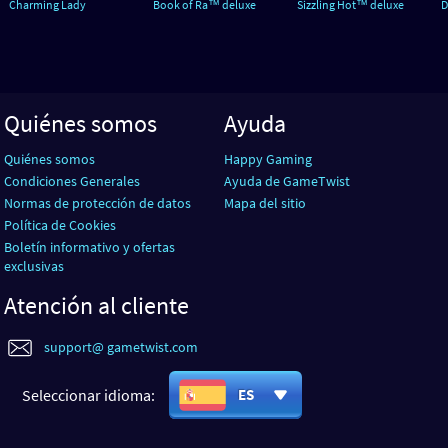
Charming Lady
Book of Ra™ deluxe
Sizzling Hot™ deluxe
D
Quiénes somos
Ayuda
Quiénes somos
Happy Gaming
Condiciones Generales
Ayuda de GameTwist
Normas de protección de datos
Mapa del sitio
Política de Cookies
Boletín informativo y ofertas
exclusivas
Atención al cliente
support@ gametwist.com
Seleccionar idioma:
ES