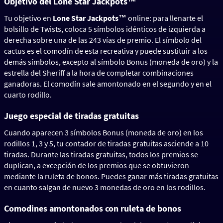
Objetivo del Lone Star Jackpots™
Tu objetivo en
Lone Star Jackpots™
online: para llenarte el
bolsillo de Twists, coloca 5 símbolos idénticos de izquierda a
derecha sobre una de las 243 vías de premio. El símbolo del
cactus es el comodín de esta recreativa y puede sustituir a los
demás símbolos, excepto al símbolo Bonus (moneda de oro) y la
estrella del Sheriff a la hora de completar combinaciones
ganadoras. El comodín sale amontonado en el segundo y en el
cuarto rodillo.
Juego especial de tiradas gratuitas
Cuando aparecen 3 símbolos Bonus (moneda de oro) en los
rodillos 1, 3 y 5, tu contador de tiradas gratuitas asciende a 10
tiradas. Durante las tiradas gratuitas, todos los premios se
duplican, a excepción de los premios que se obtuvieron
mediante la ruleta de bonos. Puedes ganar más tiradas gratuitas
en cuanto salgan de nuevo 3 monedas de oro en los rodillos.
Comodines amontonados con ruleta de bonos