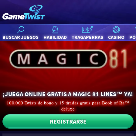
BUSCAR JUEGOS
HABILIDAD
TRAGAPERRAS
CASINO
PÓ
¡JUEGA ONLINE GRATIS A MAGIC 81 LINES™ YA!
100.000 Twists de bono y 15 tiradas gratis para Book of Ra™
deluxe
REGISTRARSE