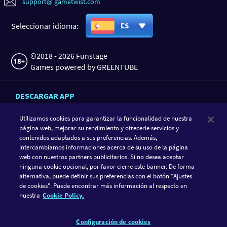
support@ gametwist.com
Seleccionar idioma:
ES
©2018 - 2026 Funstage
Games powered by GREENTUBE
DESCARGAR APP
Utilizamos cookies para garantizar la funcionalidad de nuestra
página web, mejorar su rendimiento y ofrecerle servicios y
contenidos adaptados a sus preferencias. Además,
intercambiamos informaciones acerca de su uso de la página
web con nuestros partners publicitarios. Si no desea aceptar
ninguna cookie opcional, por favor cierre este banner. De forma
alternativa, puede definir sus preferencias con el botón "Ajustes
de cookies". Puede encontrar más información al respecto en
SIGUE A GAMETWIST
nuestra
Cookie Policy.
FACEBOOK
INSTAGRAM
Configuración de cookies