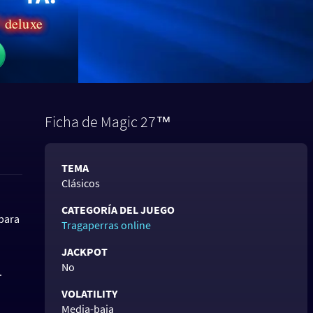
™ deluxe
Ficha de Magic 27™
TEMA
Clásicos
CATEGORÍA DEL JUEGO
¡para
Tragaperras online
JACKPOT
No
.
VOLATILITY
Media-baja