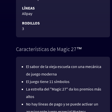
LÍNEAS
Allpay
RODILLOS
3
Características de Magic 27™
El sabor de la vieja escuela con una mecánica
de juego moderna
El juego tiene 11 símbolos
La estrella del "Magic 27" da los premios más
altos
No hay líneas de pago y se puede activar un
apasionante juego especial Mystery