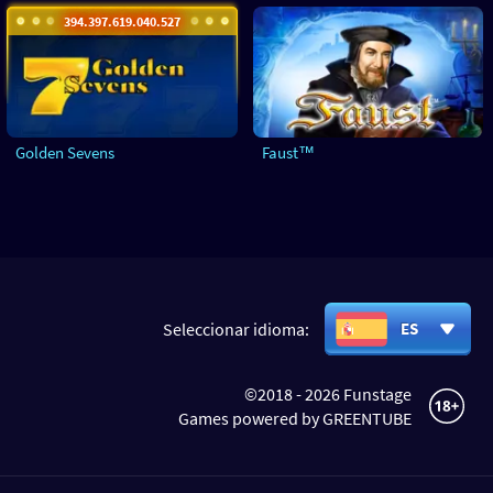
394.397.623.155.377
Golden Sevens
Faust™
Seleccionar idioma:
ES
©2018 - 2026 Funstage
Games powered by GREENTUBE