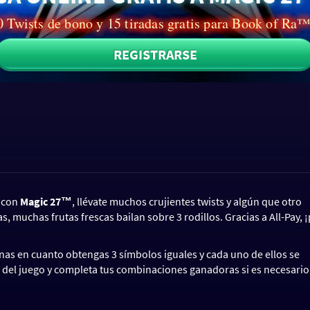
 Twists de bono y 15 tiradas gratis para Book of Ra
REGISTRARSE
 ¡con
Magic 27™
, llévate muchos crujientes twists y algún que otro
, muchas frutas frescas bailan sobre 3 rodillos. Gracias a All-Pay, 
ganas en cuanto obtengas 3 símbolos iguales y cada uno de ellos se
o del juego y completa tus combinaciones ganadoras si es necesario