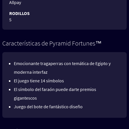
Allpay
RODILLOS
5
Características de Pyramid Fortunes™
Emocionante tragaperras con temática de Egipto y
moderna interfaz
El juego tiene 14 símbolos
El símbolo del faraón puede darte premios
gigantescos
Juego del bote de fantástico diseño