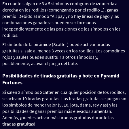
En cuanto salgan de 3 a 5 símbolos contiguos de izquierda a
derecha en los rodillos (comenzando por el rodillo 1), ganas
premio. Debido al modo "All pay", no hay líneas de pago y las
combinaciones ganadoras pueden ser formadas
independientemente de las posiciones de los símbolos en los
rodillos.
El símbolo de la pirámide (Scatter) puede activar tiradas
gratuitas si sale al menos 3 veces en los rodillos. Los comodines
rojos y azules pueden sustituir a otros símbolos y,
posiblemente, activar el juego del bote.
Posibilidades de tiradas gratuitas y bote en Pyramid
Fortunes
Si salen 3 símbolos Scatter en cualquier posición de los rodillos,
se activan 10 tiradas gratuitas. Las tiradas gratuitas se juegan sin
los símbolos de menor valor (9, 10, jota, dama, rey y as) y las
posibilidades de ganar premios más elevados aumentan.
Además, ¡puedes activar más tiradas gratuitas durante las
tiradas gratuitas!