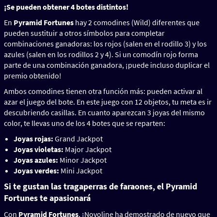
¡Se pueden obtener 4 botes distintos!
En
Pyramid Fortunes
hay 2 comodines (Wild) diferentes que
pueden sustituir a otros símbolos para completar
combinaciones ganadoras: los rojos (salen en el rodillo 3) y los
azules (salen en los rodillos 2 y 4). Si un comodín rojo forma
parte de una combinación ganadora, ¡puede incluso duplicar el
premio obtenido!
Ambos comodines tienen otra función más: pueden activar al
azar el juego del bote. En este juego con 12 objetos, tu meta es ir
descubriendo casillas. En cuanto aparezcan 3 joyas del mismo
color, te llevas uno de los 4 botes que se reparten:
Joyas rojas:
Grand Jackpot
Joyas violetas:
Major Jackpot
Joyas azules:
Minor Jackpot
Joyas verdes:
Mini Jackpot
Si te gustan las tragaperras de faraones, el Pyramid
Fortunes te apasionará
Con
Pyramid Fortunes
, ¡Novoline ha demostrado de nuevo que