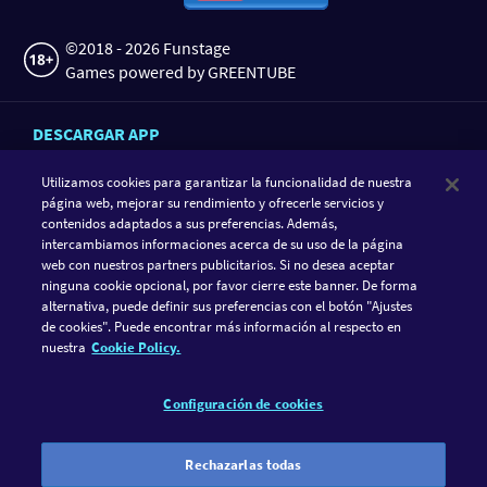
©2018 - 2026 Funstage
Games powered by GREENTUBE
DESCARGAR APP
Utilizamos cookies para garantizar la funcionalidad de nuestra
página web, mejorar su rendimiento y ofrecerle servicios y
contenidos adaptados a sus preferencias. Además,
intercambiamos informaciones acerca de su uso de la página
web con nuestros partners publicitarios. Si no desea aceptar
ninguna cookie opcional, por favor cierre este banner. De forma
alternativa, puede definir sus preferencias con el botón "Ajustes
de cookies". Puede encontrar más información al respecto en
SIGUE A GAMETWIST
nuestra
Cookie Policy.
FACEBOOK
INSTAGRAM
Configuración de cookies
GameTwist es un casino social. El juego debería ser solo
diversión y nada más. Por ese motivo solo puedes jugar con
Rechazarlas todas
nuestra divisa virtual ("Twists"). La diversión debería ser