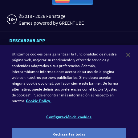
©2018 - 2026 Funstage
Games powered by GREENTUBE
DESCARGAR APP
Utilizamos cookies para garantizar la funcionalidad de nuestra
página web, mejorar su rendimiento y ofrecerle servicios y
contenidos adaptados a sus preferencias. Además,
intercambiamos informaciones acerca de su uso de la página
web con nuestros partners publicitarios. Si no desea aceptar
ninguna cookie opcional, por favor cierre este banner. De forma
alternativa, puede definir sus preferencias con el botón "Ajustes
de cookies". Puede encontrar más información al respecto en
SIGUE A GAMETWIST
nuestra
Cookie Policy.
FACEBOOK
INSTAGRAM
Configuración de cookies
GameTwist es un casino social. El juego debería ser solo
diversión y nada más. Por ese motivo solo puedes jugar con
Rechazarlas todas