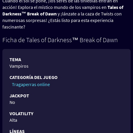
Cuando el sol se pone, ¡los seres de las tinieblas entran en
acción! Explora el místico mundo de los vampiros en
Tales of
Darkness™ Break of Dawn
y ¡lánzate a la caza de Twists con
numerosas sorpresas! ¿Estás listo para esta experiencia
fascinante?
Ficha de Tales of Darkness™ Break of Dawn
TEMA
Vampiros
CATEGORÍA DEL JUEGO
Tragaperras online
JACKPOT
No
VOLATILITY
Alta
LÍNEAS