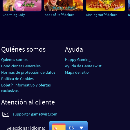
Charming Lady
Book of Ra™ deluxe
Sizzling Hot™ deluxe
D
Quiénes somos
Ayuda
Quiénes somos
Happy Gaming
Condiciones Generales
Ayuda de GameTwist
Normas de protección de datos
Mapa del sitio
Política de Cookies
Boletín informativo y ofertas
exclusivas
Atención al cliente
support@ gametwist.com
Seleccionar idioma:
ES