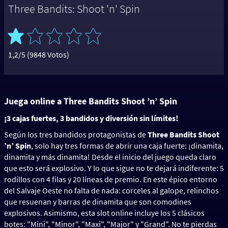
Three Bandits: Shoot 'n' Spin
1,2/5 (9848 Votos)
Juega online a Three Bandits Shoot ’n’ Spin
¡3 cajas fuertes, 3 bandidos y diversión sin límites!
Según los tres bandidos protagonistas de
Three Bandits Shoot
’n’ Spin
, solo hay tres formas de abrir una caja fuerte: ¡dinamita,
dinamita y más dinamita! Desde el inicio del juego queda claro
que esto será explosivo. Y lo que sigue no te dejará indiferente: 5
rodillos con 4 filas y 20 líneas de premio. En este épico entorno
del Salvaje Oeste no falta de nada: corceles al galope, relinchos
que resuenan y barras de dinamita que son comodines
explosivos. Asimismo, esta slot online incluye los 5 clásicos
botes: "Mini", "Minor", "Maxi", "Major" y "Grand". No te pierdas