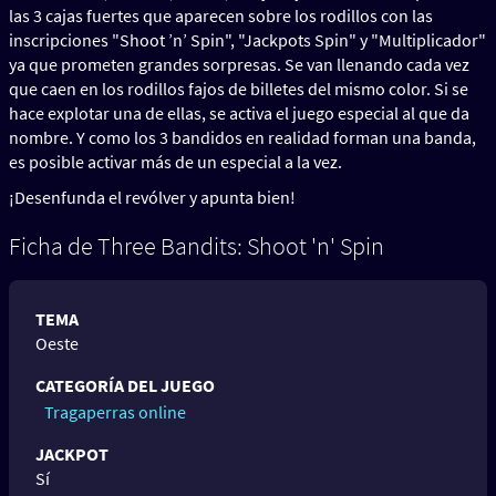
las 3 cajas fuertes que aparecen sobre los rodillos con las
inscripciones "Shoot ’n’ Spin", "Jackpots Spin" y "Multiplicador"
ya que prometen grandes sorpresas. Se van llenando cada vez
que caen en los rodillos fajos de billetes del mismo color. Si se
hace explotar una de ellas, se activa el juego especial al que da
nombre. Y como los 3 bandidos en realidad forman una banda,
es posible activar más de un especial a la vez.
¡Desenfunda el revólver y apunta bien!
Ficha de Three Bandits: Shoot 'n' Spin
TEMA
Oeste
CATEGORÍA DEL JUEGO
Tragaperras online
JACKPOT
Sí