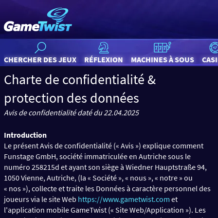
CHERCHER DES JEUX
RÉFLEXION
MACHINES À SOUS
CAS
Charte de confidentialité &
protection des données
Avis de confidentialité daté du
22.04.2025
Introduction
Le présent Avis de confidentialité (« Avis ») explique comment
Funstage GmbH, société immatriculée en Autriche sous le
numéro 258215d et ayant son siège à Wiedner Hauptstraße 94,
1050 Vienne, Autriche, (la « Société », « nous », « notre » ou
« nos »), collecte et traite les Données à caractère personnel des
joueurs via le site Web
https://www.gametwist.com
et
l'application mobile GameTwist (« Site Web/Application »). Les