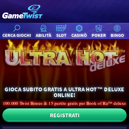
CERCA GIOCHI
ABILITÀ
SLOT
CASINÒ
POKER
BINGO
GIOCA SUBITO GRATIS A ULTRA HOT™ DELUXE
ONLINE!
100.000 Twist Bonus & 15 partite gratis per Book of Ra™ deluxe
REGISTRATI