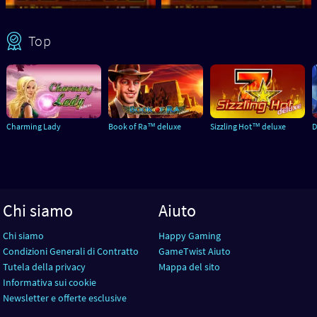
Top
Charming Lady
Book of Ra™ deluxe
Sizzling Hot™ deluxe
D
Chi siamo
Aiuto
Chi siamo
Happy Gaming
Condizioni Generali di Contratto
GameTwist Aiuto
Tutela della privacy
Mappa del sito
Informativa sui cookie
Newsletter e offerte esclusive