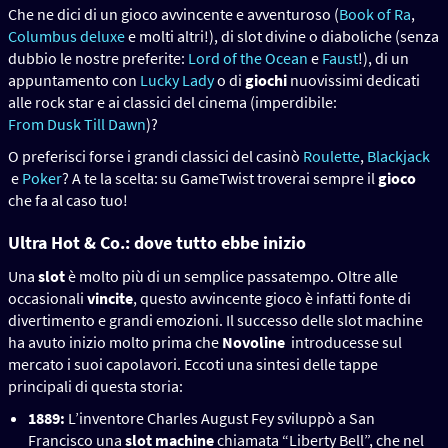
Che ne dici di un gioco avvincente e avventuroso (
Book of Ra
,
Columbus deluxe
e molti altri!), di slot divine o diaboliche (senza
dubbio le nostre preferite:
Lord of the Ocean
e
Faust
!), di un
appuntamento con
Lucky Lady
o di
giochi
nuovissimi dedicati
alle rock star e ai classici del cinema (imperdibile:
From Dusk Till Dawn
)?
O preferisci forse i grandi classici del casinò
Roulette
,
Blackjack
e
Poker
? A te la scelta: su GameTwist troverai sempre il
gioco
che fa al caso tuo!
Ultra Hot
& Co.: dove tutto ebbe inizio
Una
slot
è molto più di un semplice passatempo. Oltre alle
occasionali
vincite
, questo avvincente gioco è infatti fonte di
divertimento e grandi emozioni. Il successo delle slot machine
ha avuto inizio molto prima che
Novoline
introducesse sul
mercato i suoi capolavori. Eccoti una sintesi delle tappe
principali di questa storia:
1889:
L’inventore Charles August Fey sviluppò a San
Francisco una
slot machine
chiamata “Liberty Bell”, che nel